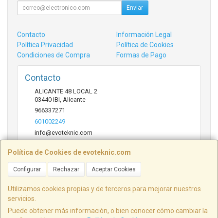
Enviar
Contacto
Información Legal
Política Privacidad
Política de Cookies
Condiciones de Compra
Formas de Pago
Contacto
ALICANTE 48 LOCAL 2
03440
IBI
,
Alicante
966337271
601002249
info@evoteknic.com
Política de Cookies de evoteknic.com
Horario
Configurar
Rechazar
Aceptar Cookies
09:30 A 20:30
Utilizamos cookies propias y de terceros para mejorar nuestros
servicios.
Puede obtener más información, o bien conocer cómo cambiar la
ALICANTE 48 LOCAL 2, 03440, Alicante, España. - C.I.F.: B54578497 - Tfno: