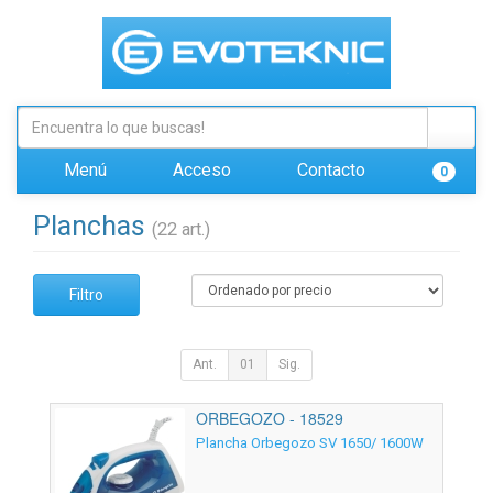
Menú
Acceso
Contacto
0
Planchas
(22 art.)
Filtro
Ant.
01
Sig.
ORBEGOZO - 18529
Plancha Orbegozo SV 1650/ 1600W