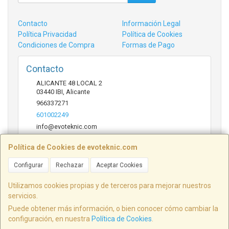
Contacto
Información Legal
Política Privacidad
Política de Cookies
Condiciones de Compra
Formas de Pago
Contacto
ALICANTE 48 LOCAL 2
03440
IBI
,
Alicante
966337271
601002249
info@evoteknic.com
Política de Cookies de evoteknic.com
Horario
Configurar
Rechazar
Aceptar Cookies
09:30 A 20:30
Utilizamos cookies propias y de terceros para mejorar nuestros
servicios.
Puede obtener más información, o bien conocer cómo cambiar la
ALICANTE 48 LOCAL 2, 03440, Alicante, España. - C.I.F.: B54578497 - Tfno:
configuración, en nuestra
Política de Cookies
.
601002249