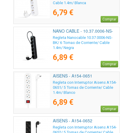
Cable 1.4m/ Blanca
6,79 €
Comprar
NANO CABLE - 10.37.0006-NS-
BK
Regleta Nanocable 10.37.0006-NS-
BK/ 6 Tomas de Corriente/ Cable
1.4m/ Negra
6,89 €
Comprar
AISENS - A154-0651
Regleta con Interruptor Aisens A154-
0651/ 5 Tomas de Corriente/ Cable
1.4m/ Blanco
6,89 €
Comprar
AISENS - A154-0652
Regleta con Interruptor Aisens A154-
0652/ 5 Tomas de Corriente/ Cable