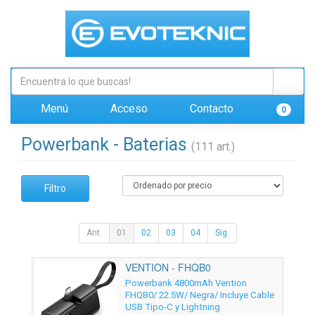
Menú
Acceso
Contacto
0
Powerbank - Baterias
(111 art.)
Filtro
Ant.
01
02
03
04
Sig.
VENTION - FHQB0
Powerbank 4800mAh Vention
FHQB0/ 22.5W/ Negra/ Incluye Cable
USB Tipo-C y Lightning