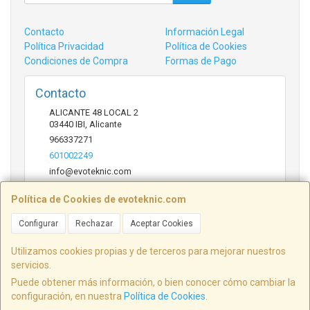
Contacto
Información Legal
Política Privacidad
Política de Cookies
Condiciones de Compra
Formas de Pago
Contacto
ALICANTE 48 LOCAL 2
03440
IBI
,
Alicante
966337271
601002249
info@evoteknic.com
Política de Cookies de evoteknic.com
Horario
Configurar
Rechazar
Aceptar Cookies
09:30 A 20:30
Utilizamos cookies propias y de terceros para mejorar nuestros
servicios.
Puede obtener más información, o bien conocer cómo cambiar la
ALICANTE 48 LOCAL 2, 03440, Alicante, España. - C.I.F.: B54578497 - Tfno:
configuración, en nuestra
Política de Cookies
.
601002249