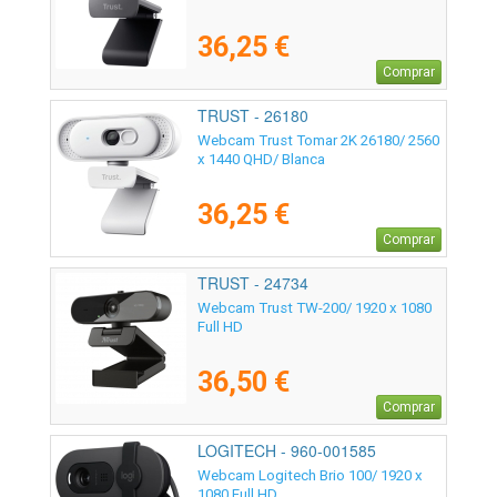
36,25 €
Comprar
TRUST - 26180
Webcam Trust Tomar 2K 26180/ 2560
x 1440 QHD/ Blanca
36,25 €
Comprar
TRUST - 24734
Webcam Trust TW-200/ 1920 x 1080
Full HD
36,50 €
Comprar
LOGITECH - 960-001585
Webcam Logitech Brio 100/ 1920 x
1080 Full HD