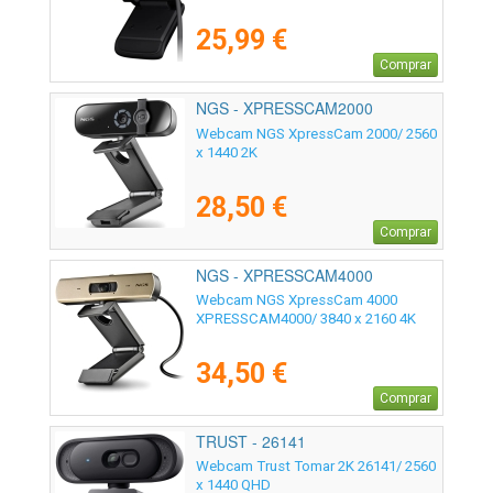
25,99 €
Comprar
NGS - XPRESSCAM2000
Webcam NGS XpressCam 2000/ 2560
x 1440 2K
28,50 €
Comprar
NGS - XPRESSCAM4000
Webcam NGS XpressCam 4000
XPRESSCAM4000/ 3840 x 2160 4K
34,50 €
Comprar
TRUST - 26141
Webcam Trust Tomar 2K 26141/ 2560
x 1440 QHD