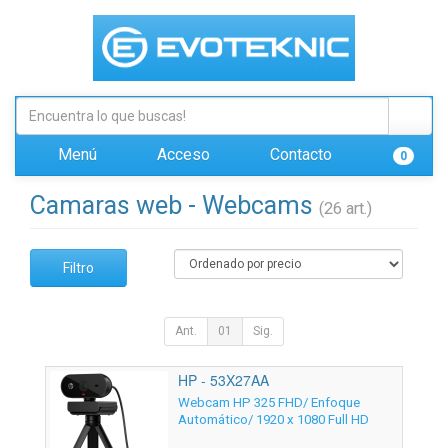
Menú
Acceso
Contacto
0
Camaras web - Webcams
(26 art.)
Filtro
Ant.
01
Sig.
HP - 53X27AA
Webcam HP 325 FHD/ Enfoque
Automático/ 1920 x 1080 Full HD