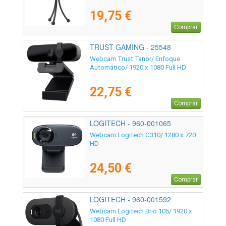
19,75 €
Comprar
TRUST GAMING - 25548
Webcam Trust Tanor/ Enfoque
Automático/ 1920 x 1080 Full HD
22,75 €
Comprar
LOGITECH - 960-001065
Webcam Logitech C310/ 1280 x 720
HD
24,50 €
Comprar
LOGITECH - 960-001592
Webcam Logitech Brio 105/ 1920 x
1080 Full HD