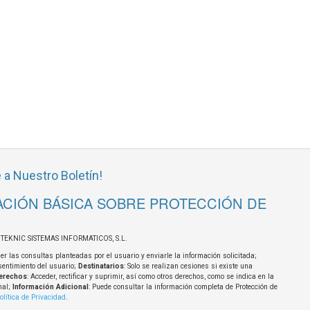
 a Nuestro Boletín!
CIÓN BÁSICA SOBRE PROTECCIÓN DE
OTEKNIC SISTEMAS INFORMATICOS, S.L.
er las consultas planteadas por el usuario y enviarle la información solicitada;
sentimiento del usuario;
Destinatarios
: Solo se realizan cesiones si existe una
erechos
: Acceder, rectificar y suprimir, así como otros derechos, como se indica en la
nal;
Información Adicional
: Puede consultar la información completa de Protección de
olítica de Privacidad
.