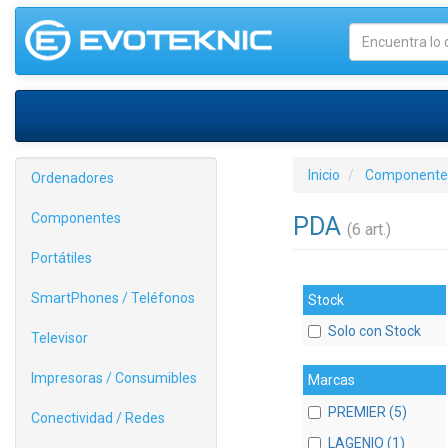
Inicio
Componente
Ordenadores
Componentes
PDA
(6 art.)
Portátiles
SmartPhones / Teléfonos
Stock
Solo con Stock
Televisor
Impresoras / Consumibles
Marcas
PREMIER (5)
Conectividad / Redes
LAGENIO (1)