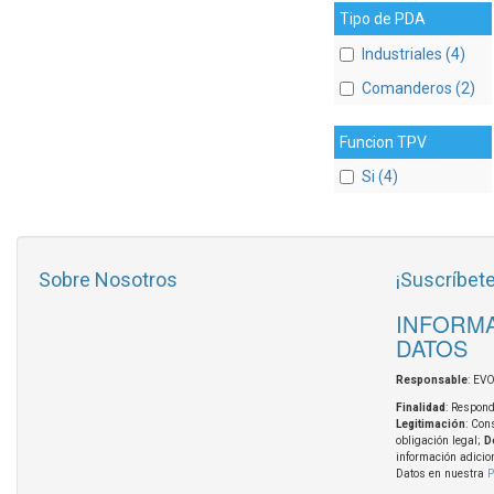
Tipo de PDA
Industriales (4)
Comanderos (2)
Funcion TPV
Si (4)
Sobre Nosotros
¡Suscríbete
INFORMA
DATOS
Responsable
: EV
Finalidad
: Respond
Legitimación
: Con
obligación legal;
D
información adicio
Datos en nuestra
P