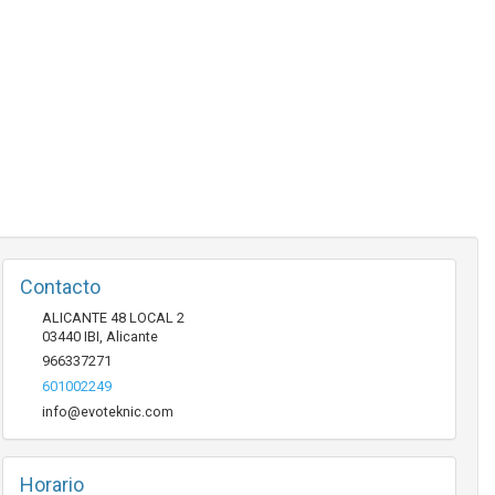
Contacto
ALICANTE 48 LOCAL 2
03440
IBI
,
Alicante
966337271
601002249
info@evoteknic.com
Horario