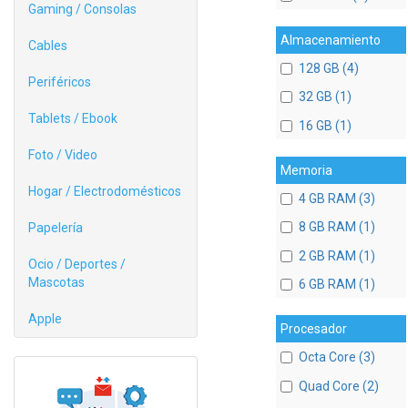
Gaming / Consolas
Almacenamiento
Cables
128 GB (4)
Periféricos
32 GB (1)
Tablets / Ebook
16 GB (1)
Foto / Video
Memoria
Hogar / Electrodomésticos
4 GB RAM (3)
8 GB RAM (1)
Papelería
2 GB RAM (1)
Ocio / Deportes /
Mascotas
6 GB RAM (1)
Apple
Procesador
Octa Core (3)
Quad Core (2)