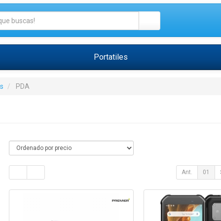
Portatiles
s
PDA
Ant.
01