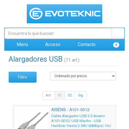
Menú
Acceso
Contacto
0
Alargadores USB
(71 art.)
Filtro
Ant.
01
02
Sig.
AISENS - A101-0012
Cable Alargador USB 2.0 Aisens
A101-0012/ USB Macho - USB
Hembra/ Hasta 2.5W/ 60Mbps/ 1m/