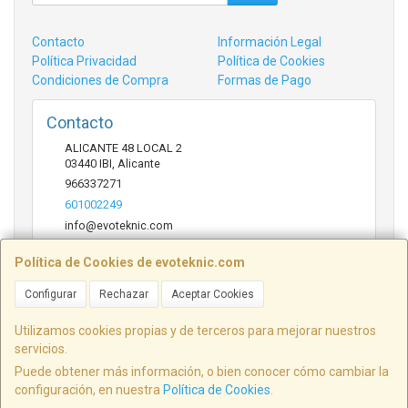
Contacto
Información Legal
Política Privacidad
Política de Cookies
Condiciones de Compra
Formas de Pago
Contacto
ALICANTE 48 LOCAL 2
03440
IBI
,
Alicante
966337271
601002249
info@evoteknic.com
Política de Cookies de evoteknic.com
Horario
Configurar
Rechazar
Aceptar Cookies
09:30 A 20:30
Utilizamos cookies propias y de terceros para mejorar nuestros
servicios.
Puede obtener más información, o bien conocer cómo cambiar la
ALICANTE 48 LOCAL 2, 03440, Alicante, España. - C.I.F.: B54578497 - Tfno:
configuración, en nuestra
Política de Cookies
.
601002249