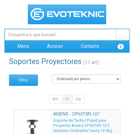
Menú
Acceso
Contacto
0
Soportes Proyectores
(11 art.)
Filtro
Ant.
01
Sig.
AISENS - CP03TSR-127
Soporte de Techo/ Pared para
Proyector Aisens CP03TSR-127/
Giratorio/ Inclinable/ hasta 13.5kg