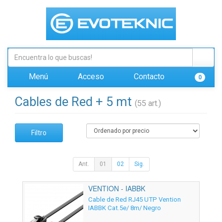
Menú
Acceso
Contacto
0
Cables de Red + 5 mt
(55 art.)
Filtro
Ant.
01
02
Sig.
VENTION - IABBK
Cable de Red RJ45 UTP Vention
IABBK Cat.5e/ 8m/ Negro