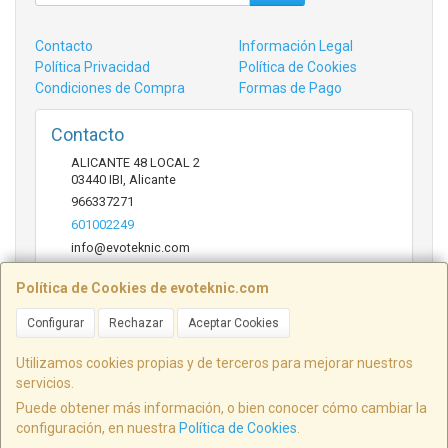
Contacto
Información Legal
Política Privacidad
Política de Cookies
Condiciones de Compra
Formas de Pago
Contacto
ALICANTE 48 LOCAL 2
03440
IBI
,
Alicante
966337271
601002249
info@evoteknic.com
Política de Cookies de evoteknic.com
Horario
Configurar
Rechazar
Aceptar Cookies
09:30 A 20:30
Utilizamos cookies propias y de terceros para mejorar nuestros
servicios.
Puede obtener más información, o bien conocer cómo cambiar la
ALICANTE 48 LOCAL 2, 03440, Alicante, España. - C.I.F.: B54578497 - Tfno:
configuración, en nuestra
Política de Cookies
.
601002249