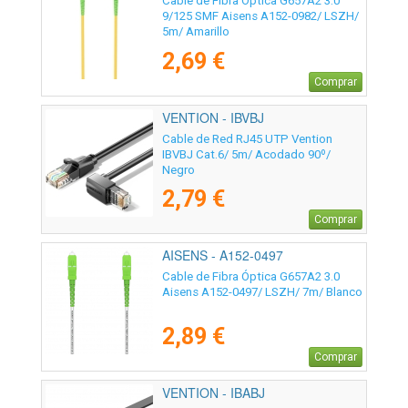
Cable de Fibra Óptica G657A2 3.0
9/125 SMF Aisens A152-0982/ LSZH/
5m/ Amarillo
2,69 €
Comprar
VENTION - IBVBJ
Cable de Red RJ45 UTP Vention
IBVBJ Cat.6/ 5m/ Acodado 90º/
Negro
2,79 €
Comprar
AISENS - A152-0497
Cable de Fibra Óptica G657A2 3.0
Aisens A152-0497/ LSZH/ 7m/ Blanco
2,89 €
Comprar
VENTION - IBABJ