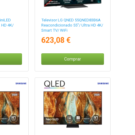
iniLED
Televisor LG QNED 55QNED83B6A
 HD 4K/
Reacondicionado 55"/ Ultra HD 4K/
Smart TV/ WiFi
623,08 €
Comprar