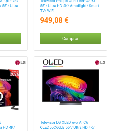
 AI QNED87
Televisor Philips QLED 55PQS9011
55"/ Ultra
55"/ Ultra HD 4K/ Ambilight/ Smart
TV/ WiFi
949,08 €
Comprar
6
Televisor LG OLED evo AI C6
a HD 4K/
OLED55C66LB 55"/ Ultra HD 4K/