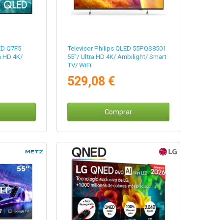
ED Q7F5
Televisor Philips QLED 55PQS8501
a HD 4K/
55"/ Ultra HD 4K/ Ambilight/ Smart
TV/ WiFi
529,08 €
Comprar