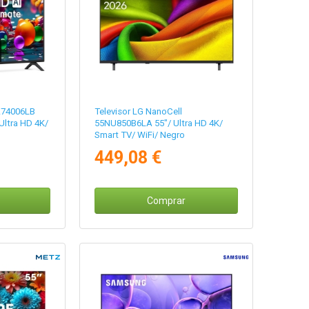
A74006LB
Televisor LG NanoCell
Ultra HD 4K/
55NU850B6LA 55"/ Ultra HD 4K/
Smart TV/ WiFi/ Negro
449,08 €
Comprar