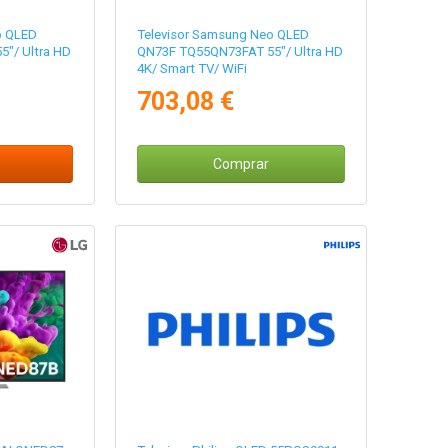
o QLED
Televisor Samsung Neo QLED
"/ Ultra HD
QN73F TQ55QN73FAT 55"/ Ultra HD
4K/ Smart TV/ WiFi
703,08 €
Comprar