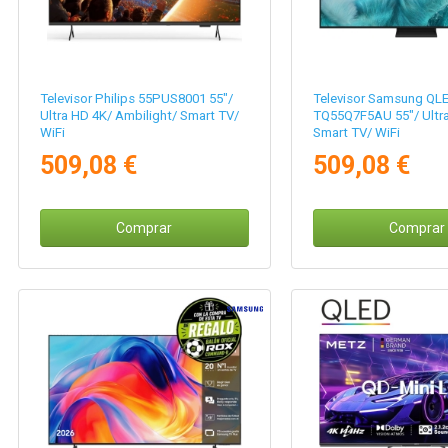
Televisor Philips 55PUS8001 55"/
Televisor Samsung QL
Ultra HD 4K/ Ambilight/ Smart TV/
TQ55Q7F5AU 55"/ Ultr
WiFi
Smart TV/ WiFi
509,08 €
509,08 €
Comprar
Comprar