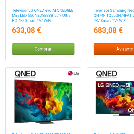
Televisor LG QNED evo AI QNED8EB
Televisor Samsung Ne
Mini LED 55QNED8EB3B 55"/ Ultra
QN74F TQ55QN74FAT 55
HD 4K/ Smart TV/ WiFi
4K/ Smart TV/ WiFi
633,08 €
683,08 €
Comprar
Avísame