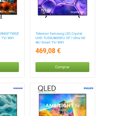
 55MQF7500Z
Televisor Samsung LED Crystal
t TV/ WiFi
UHD TU55U8005FU 55"/ Ultra HD
4K/ Smart TV/ WiFi
469,08 €
Comprar