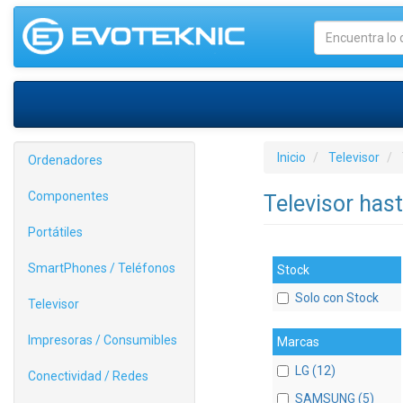
Inicio
Televisor
Ordenadores
Componentes
Televisor has
Portátiles
SmartPhones / Teléfonos
Stock
Solo con Stock
Televisor
Impresoras / Consumibles
Marcas
LG (12)
Conectividad / Redes
SAMSUNG (5)