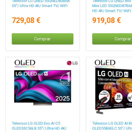
Televisor LG QNED 55QNED83B6A
Televisor LG QNED evo
55"/ Ultra HD 4K/ Smart TV/ WiFi
Mini LED 55QNED87B6A 
HD 4K/ Smart TV/ WiFi
729,08 €
919,08 €
Comprar
Comprar
Televisor LG OLED Evo AI C5
Televisor LG OLED AI B
OLED55C56LB 55"/ Ultra HD 4K/
OLED55B6ELC 55"/ Ultr