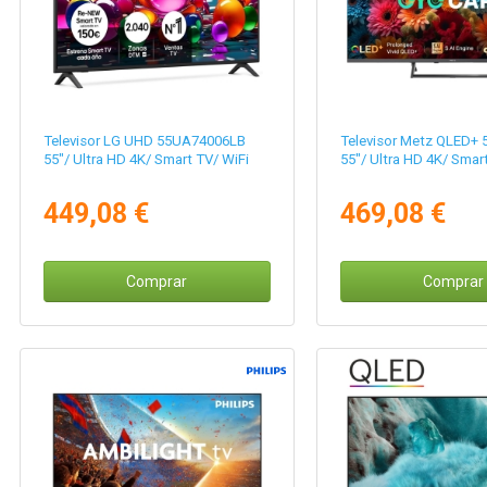
Televisor LG UHD 55UA74006LB
Televisor Metz QLED+
55"/ Ultra HD 4K/ Smart TV/ WiFi
55"/ Ultra HD 4K/ Smar
449,08 €
469,08 €
Comprar
Comprar