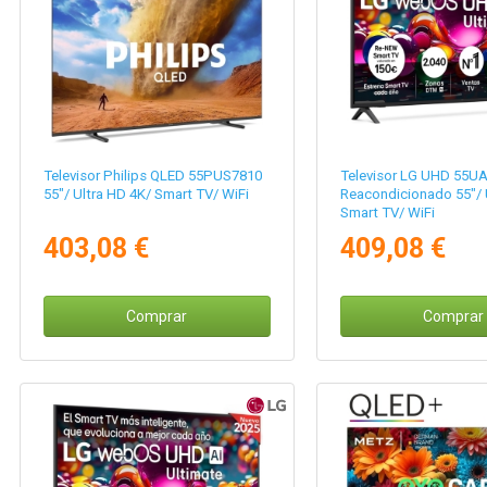
Televisor Philips QLED 55PUS7810
Televisor LG UHD 55U
55"/ Ultra HD 4K/ Smart TV/ WiFi
Reacondicionado 55"/ 
Smart TV/ WiFi
403,08 €
409,08 €
Comprar
Comprar