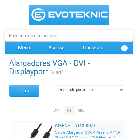
Menú
Acceso
Contacto
0
Alargadores VGA - DVI -
Displayport
(2 art.)
Filtro
Ant.
01
Sig.
AISENS - A113-0078
Cable Alargador SVGA Aisens A113-
0078/ VGA Macho - VGA Hembra/