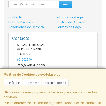
Enviar
Contacto
Información Legal
Política Privacidad
Política de Cookies
Condiciones de Compra
Formas de Pago
Contacto
ALICANTE 48 LOCAL 2
03440
IBI
,
Alicante
966337271
601002249
info@evoteknic.com
Política de Cookies de evoteknic.com
Horario
Configurar
Rechazar
Aceptar Cookies
09:30 A 20:30
Utilizamos cookies propias y de terceros para mejorar nuestros
servicios.
Puede obtener más información, o bien conocer cómo cambiar la
ALICANTE 48 LOCAL 2, 03440, Alicante, España. - C.I.F.: B54578497 - Tfno: