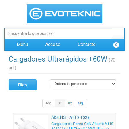
Menú
Acceso
Contacto
0
Cargadores Ultrarápidos +60W
(70
art.)
Filtro
Ant.
01
02
Sig.
AISENS - A110-1029
Cargador de Pared GaN Aisens A110-
1029/ 2xUSB Tipo-C/ 65W/ Blanco