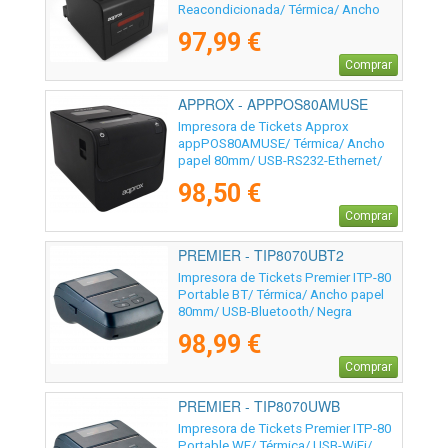
Reacondicionada/ Térmica/ Ancho
papel 58 y 80mm/ USB-WiFi-LAN-
97,99 €
RS232-RJ11/ Negra
Comprar
APPROX - APPPOS80AMUSE
Impresora de Tickets Approx
appPOS80AMUSE/ Térmica/ Ancho
papel 80mm/ USB-RS232-Ethernet/
Negra
98,50 €
Comprar
PREMIER - TIP8070UBT2
Impresora de Tickets Premier ITP-80
Portable BT/ Térmica/ Ancho papel
80mm/ USB-Bluetooth/ Negra
98,99 €
Comprar
PREMIER - TIP8070UWB
Impresora de Tickets Premier ITP-80
Portable WF/ Térmica/ USB-WiFi/