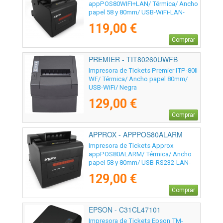
appPOS80WIFI+LAN/ Térmica/ Ancho
papel 58 y 80mm/ USB-WiFi-LAN-
RS232-RJ11/ Negra
119,00 €
Comprar
PREMIER - TIT80260UWFB
Impresora de Tickets Premier ITP-80II
WF/ Térmica/ Ancho papel 80mm/
USB-WiFi/ Negra
129,00 €
Comprar
APPROX - APPPOS80ALARM
Impresora de Tickets Approx
appPOS80ALARM/ Térmica/ Ancho
papel 58 y 80mm/ USB-RS232-LAN-
RJ11/ Negra
129,00 €
Comprar
EPSON - C31CL47101
Impresora de Tickets Epson TM-