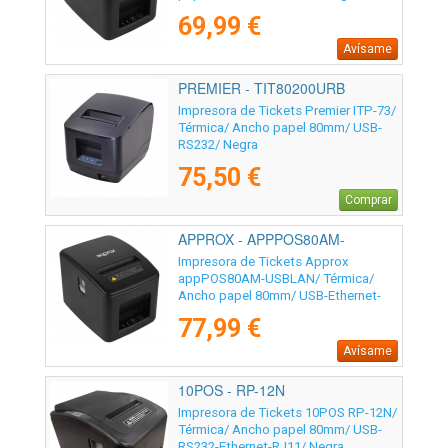
69,99 €
Avísame
PREMIER - TIT80200URB
Impresora de Tickets Premier ITP-73/
Térmica/ Ancho papel 80mm/ USB-
RS232/ Negra
75,50 €
Comprar
APPROX - APPPOS80AM-
USBLAN
Impresora de Tickets Approx
appPOS80AM-USBLAN/ Térmica/
Ancho papel 80mm/ USB-Ethernet-
RJ11/ Negra
77,99 €
Avísame
10POS - RP-12N
Impresora de Tickets 10POS RP-12N/
Térmica/ Ancho papel 80mm/ USB-
RS232-Ethernet-RJ11/ Negra