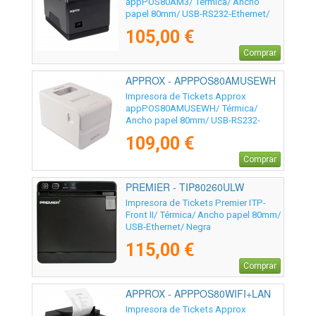
appPOS80AM3/ Térmica/ Ancho
papel 80mm/ USB-RS232-Ethernet/
Negra
105,00 €
Comprar
APPROX - APPPOS80AMUSEWH
Impresora de Tickets Approx
appPOS80AMUSEWH/ Térmica/
Ancho papel 80mm/ USB-RS232-
Ethernet/ Blanca
109,00 €
Comprar
PREMIER - TIP80260ULW
Impresora de Tickets Premier ITP-
Front II/ Térmica/ Ancho papel 80mm/
USB-Ethernet/ Negra
115,00 €
Comprar
APPROX - APPPOS80WIFI+LAN
Impresora de Tickets Approx