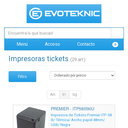
Menú
Acceso
Contacto
0
Impresoras tickets
(29 art.)
Filtro
Ant.
01
Sig.
PREMIER - ITP58III90U
Impresora de Tickets Premier ITP-58
III/ Térmica/ Ancho papel 48mm/
USB/ Negra