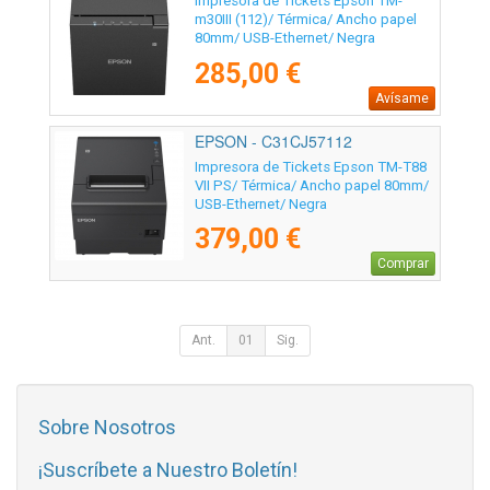
Impresora de Tickets Epson TM-
m30III (112)/ Térmica/ Ancho papel
80mm/ USB-Ethernet/ Negra
285,00 €
Avísame
EPSON - C31CJ57112
Impresora de Tickets Epson TM-T88
VII PS/ Térmica/ Ancho papel 80mm/
USB-Ethernet/ Negra
379,00 €
Comprar
Ant.
01
Sig.
Sobre Nosotros
¡Suscríbete a Nuestro Boletín!