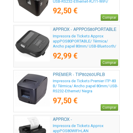
USB-RS232-Ethernet-RJ11-WiFi/
Negra
92,50 €
Comprar
APPROX - APPPOS80PORTABLE
Impresora de Tickets Approx
appPOS80PORTABLE/ Térmica/
Ancho papel 80mm/ USB-Bluetooth/
Negra
92,99 €
Comprar
PREMIER - TIP80260URLB
Impresora de Tickets Premier ITP-83
B/ Térmica/ Ancho papel 80mm/ USB-
RS232-Ethernet/ Negra
97,50 €
Comprar
APPROX -
Impresora de Tickets Approx
appPOS80WIFI+LAN