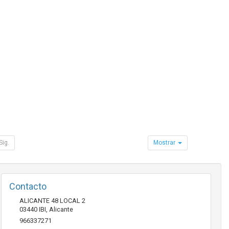
Sig.
Mostrar
Contacto
ALICANTE 48 LOCAL 2
03440
IBI
,
Alicante
966337271