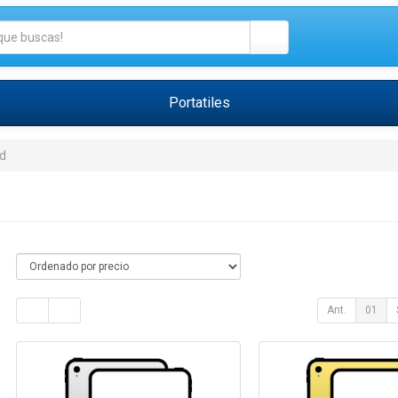
Portatiles
d
Ant.
01