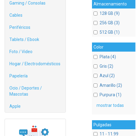
Gaming / Consolas
Almacenamiento
128 GB (9)
Cables
256 GB (3)
Periféricos
512 GB (1)
Tablets / Ebook
Color
Foto / Video
Plata (4)
Hogar / Electrodomésticos
Gris (2)
Azul (2)
Papelería
Amarillo (2)
Ocio / Deportes /
Mascotas
Purpura (1)
mostrar todas
Apple
Pulgadas
11 - 11.99