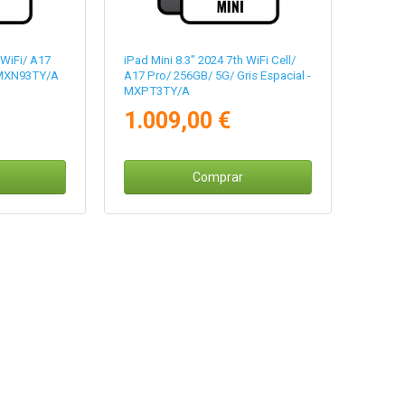
 WiFi/ A17
iPad Mini 8.3" 2024 7th WiFi Cell/
 MXN93TY/A
A17 Pro/ 256GB/ 5G/ Gris Espacial -
MXPT3TY/A
1.009,00 €
Comprar