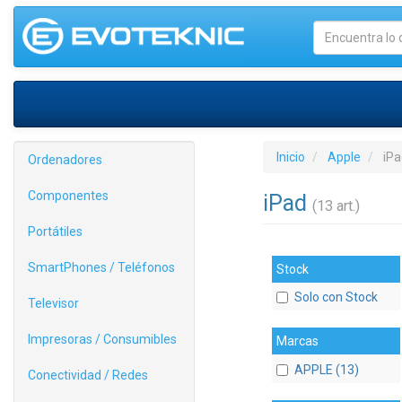
Inicio
Apple
iPa
Ordenadores
Componentes
iPad
(13 art.)
Portátiles
SmartPhones / Teléfonos
Stock
Solo con Stock
Televisor
Impresoras / Consumibles
Marcas
APPLE (13)
Conectividad / Redes