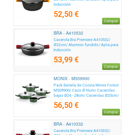
Inducción
52,50 €
Comprar
BRA - A410532
Cacerola Bra Premiere A410532/
Ø32cm/ Aluminio fundido/ Apta para
Inducción
53,99 €
Comprar
MONIX - M509900
Pack Batería de Cocina Monix Forest
M509900/ Cazo Ø16cm/ Cacerolas
bajas Ø24 - 28cm/ Cacerolas Ø20cm/
Acero Inoxidable/ Apta para
56,50 €
Inducción
Comprar
BRA - A410332
Cacerola Bra Premiere A410332/