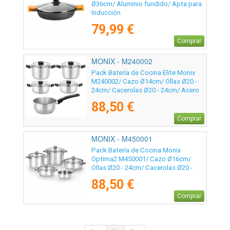
Ø36cm/ Aluminio fundido/ Apta para
Inducción
79,99 €
Comprar
MONIX - M240002
Pack Batería de Cocina Elite Monix
M240002/ Cazo Ø14cm/ Ollas Ø20 -
24cm/ Cacerolas Ø20 - 24cm/ Acero
Inoxidable/ Apta para Inducción
88,50 €
Comprar
MONIX - M450001
Pack Batería de Cocina Monix
Optima2 M450001/ Cazo Ø16cm/
Ollas Ø20 - 24cm/ Cacerolas Ø20 -
24cm/ Acero Inoxidable/ Apta para
88,50 €
Inducción
Comprar