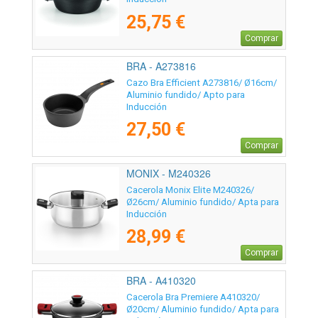
25,75 €
Comprar
BRA - A273816
Cazo Bra Efficient A273816/ Ø16cm/
Aluminio fundido/ Apto para
Inducción
27,50 €
Comprar
MONIX - M240326
Cacerola Monix Elite M240326/
Ø26cm/ Aluminio fundido/ Apta para
Inducción
28,99 €
Comprar
BRA - A410320
Cacerola Bra Premiere A410320/
Ø20cm/ Aluminio fundido/ Apta para