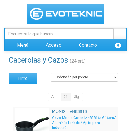
Menú
Acceso
Contacto
0
Cacerolas y Cazos
(24 art.)
Filtro
Ant.
01
Sig.
MONIX - M483816
Cazo Monix Green M483816/ Ø16cm/
Aluminio forjado/ Apto para
Inducción