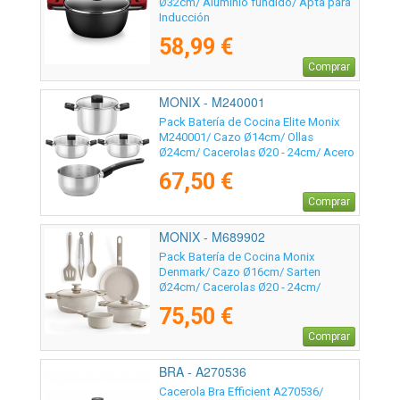
Ø32cm/ Aluminio fundido/ Apta para
Inducción
58,99 €
Comprar
MONIX - M240001
Pack Batería de Cocina Elite Monix
M240001/ Cazo Ø14cm/ Ollas
Ø24cm/ Cacerolas Ø20 - 24cm/ Acero
Inoxidable/ Apta para Inducción
67,50 €
Comprar
MONIX - M689902
Pack Batería de Cocina Monix
Denmark/ Cazo Ø16cm/ Sarten
Ø24cm/ Cacerolas Ø20 - 24cm/
Aluminio Fundido/ Apta para
75,50 €
Inducción
Comprar
BRA - A270536
Cacerola Bra Efficient A270536/