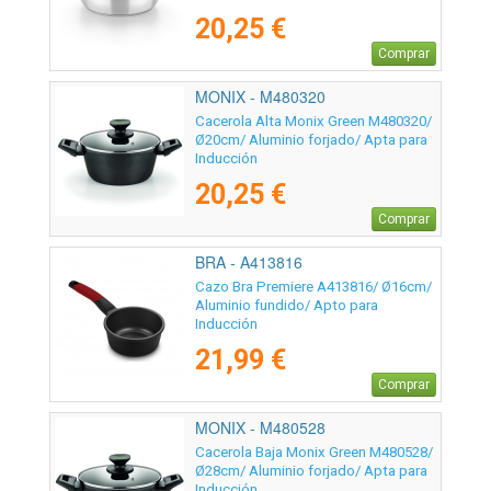
20,25 €
Comprar
MONIX - M480320
Cacerola Alta Monix Green M480320/
Ø20cm/ Aluminio forjado/ Apta para
Inducción
20,25 €
Comprar
BRA - A413816
Cazo Bra Premiere A413816/ Ø16cm/
Aluminio fundido/ Apto para
Inducción
21,99 €
Comprar
MONIX - M480528
Cacerola Baja Monix Green M480528/
Ø28cm/ Aluminio forjado/ Apta para
Inducción