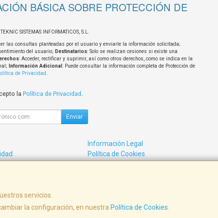
CIÓN BÁSICA SOBRE PROTECCIÓN DE
OTEKNIC SISTEMAS INFORMATICOS, S.L.
er las consultas planteadas por el usuario y enviarle la información solicitada;
sentimiento del usuario;
Destinatarios
: Solo se realizan cesiones si existe una
erechos
: Acceder, rectificar y suprimir, así como otros derechos, como se indica en la
nal;
Información Adicional
: Puede consultar la información completa de Protección de
olítica de Privacidad
.
acepto la
Política de Privacidad
.
Enviar
Información Legal
cidad
Política de Cookies
de Compra
Formas de Pago
uestros servicios.
1002249
ambiar la configuración, en nuestra
Política de Cookies
.