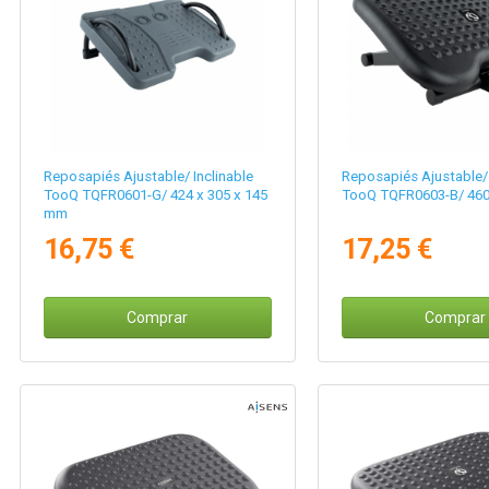
Reposapiés Ajustable/ Inclinable
Reposapiés Ajustable/ 
TooQ TQFR0601-G/ 424 x 305 x 145
TooQ TQFR0603-B/ 46
mm
16,75 €
17,25 €
Comprar
Comprar