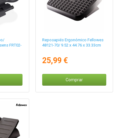
co/
Reposapiés Ergonómico Fellowes
isens FRT02-
48121-70/ 9.52 x 44.76 x 33.33cm
25,99 €
Comprar