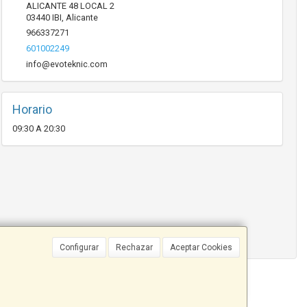
ALICANTE 48 LOCAL 2
03440
IBI
,
Alicante
966337271
601002249
info@evoteknic.com
Horario
09:30 A 20:30
Configurar
Rechazar
Aceptar Cookies