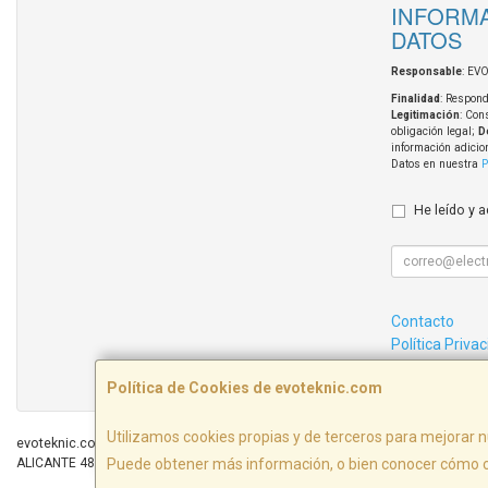
INFORMA
DATOS
Responsable
: EV
Finalidad
: Respond
Legitimación
: Con
obligación legal;
D
información adicio
Datos en nuestra
P
He leído y 
Contacto
Política Priva
Condiciones 
Política de Cookies de evoteknic.com
Utilizamos cookies propias y de terceros para mejorar n
evoteknic.com © 2026
ALICANTE 48 LOCAL 2, 03440, Alicante, España. - C.I.F.: B54578497 - Tfno: 60
Puede obtener más información, o bien conocer cómo c