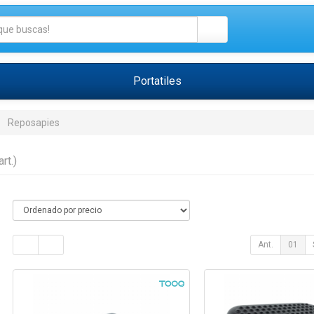
Portatiles
Reposapies
art.)
Ant.
01