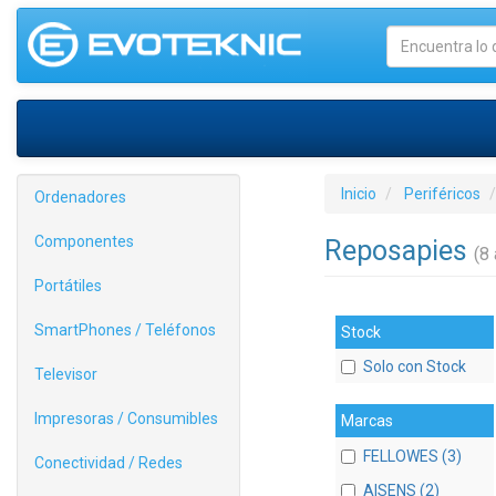
Inicio
Periféricos
Ordenadores
Componentes
Reposapies
(8 
Portátiles
SmartPhones / Teléfonos
Stock
Solo con Stock
Televisor
Impresoras / Consumibles
Marcas
FELLOWES (3)
Conectividad / Redes
AISENS (2)