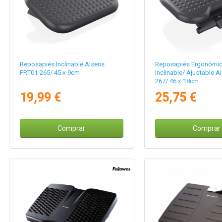
Reposapiés Inclinable Aisens
Reposapiés Ergonómi
FRT01-265/ 45 x 9cm
Inclinable/ Ajustable A
267/ 46 x 18cm
19,99 €
25,75 €
Comprar
Comprar