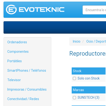
Inicio
Ocio / Depor
Ordenadores
Componentes
Reproductor
Portátiles
SmartPhones / Teléfonos
Stock
Solo con Stock
Televisor
Impresoras / Consumibles
Marcas
SUNSTECH (3)
Conectividad / Redes