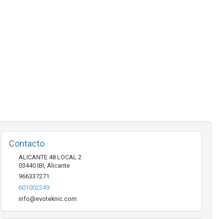
Contacto
ALICANTE 48 LOCAL 2
03440
IBI
,
Alicante
966337271
601002249
info@evoteknic.com