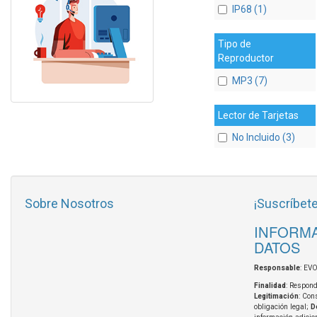
IP68 (1)
Tipo de
Reproductor
MP3 (7)
Lector de Tarjetas
No Incluido (3)
Sobre Nosotros
¡Suscríbete
INFORMA
DATOS
Responsable
: EV
Finalidad
: Respond
Legitimación
: Con
obligación legal;
D