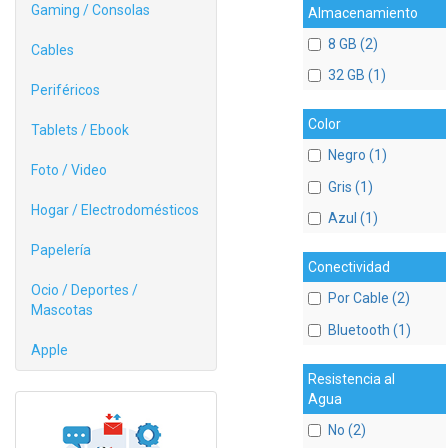
Gaming / Consolas
Almacenamiento
8 GB (2)
Cables
32 GB (1)
Periféricos
Color
Tablets / Ebook
Negro (1)
Foto / Video
Gris (1)
Hogar / Electrodomésticos
Azul (1)
Papelería
Conectividad
Ocio / Deportes /
Por Cable (2)
Mascotas
Bluetooth (1)
Apple
Resistencia al
Agua
No (2)