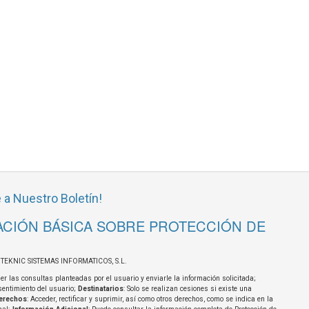
 a Nuestro Boletín!
CIÓN BÁSICA SOBRE PROTECCIÓN DE
OTEKNIC SISTEMAS INFORMATICOS, S.L.
er las consultas planteadas por el usuario y enviarle la información solicitada;
sentimiento del usuario;
Destinatarios
: Solo se realizan cesiones si existe una
erechos
: Acceder, rectificar y suprimir, así como otros derechos, como se indica en la