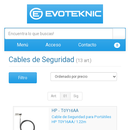
Menú
Acceso
Contacto
0
Cables de Seguridad
(13 art.)
Filtro
Ant.
01
Sig.
HP - T0Y16AA
Cable de Seguridad para Portátiles
HP T0Y16AA/ 1.22m