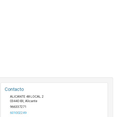
Contacto
ALICANTE 48 LOCAL 2
03440
IBI
,
Alicante
966337271
601002249