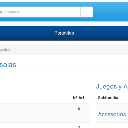
Portatiles
nsolas
solas
Juegos y A
Nº Art.
Subfamilia
5
h
Accesorios 