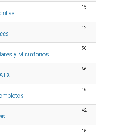
15
rillas
12
oces
56
lares y Microfonos
66
 ATX
16
Completos
42
es
15