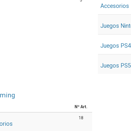
3
Accesorios
Juegos Nint
Juegos PS
Juegos PS
aming
Nº Art.
18
orios