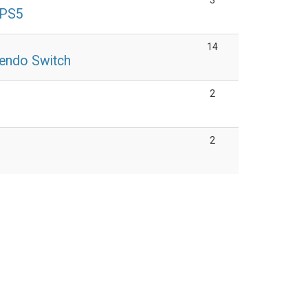
3
 PS5
14
endo Switch
2
4
2
5