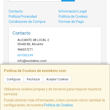
Contacto
Información Legal
Política Privacidad
Política de Cookies
Condiciones de Compra
Formas de Pago
Contacto
ALICANTE 48 LOCAL 2
03440
IBI
,
Alicante
966337271
601002249
info@evoteknic.com
Política de Cookies de evoteknic.com
Horario
Configurar
Rechazar
Aceptar Cookies
09:30 A 20:30
Utilizamos cookies propias y de terceros para mejorar nuestros
servicios.
Puede obtener más información, o bien conocer cómo cambiar la
ALICANTE 48 LOCAL 2, 03440, Alicante, España. - C.I.F.: B54578497 - Tfno:
configuración, en nuestra
Política de Cookies
.
601002249