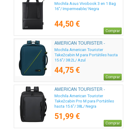
Mochila Asus Vivobook 3 en 1 Bag
16"/ Impermeable/ Negra
44,50 €
Comprar
AMERICAN TOURISTER -
149175-0528
Mochila American Tourister
Take2cabin M para Portátiles hasta
15.6"/ 38.2L/ Azul
44,75 €
Comprar
AMERICAN TOURISTER -
159224-361E
Mochila American Tourister
Take2cabin Pro M para Portátiles
hasta 15.6"/ 38L/ Negra
51,99 €
Comprar