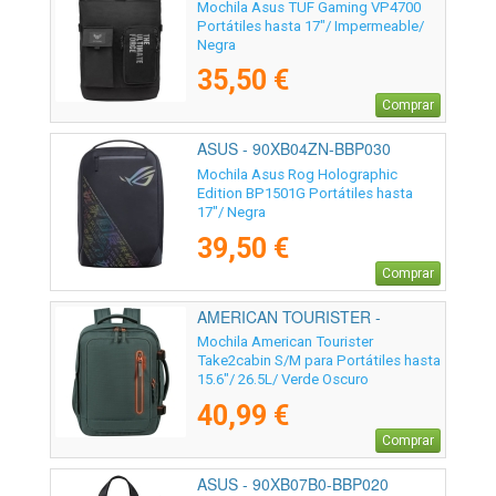
Mochila Asus TUF Gaming VP4700
Portátiles hasta 17"/ Impermeable/
Negra
35,50 €
Comprar
ASUS - 90XB04ZN-BBP030
Mochila Asus Rog Holographic
Edition BP1501G Portátiles hasta
17"/ Negra
39,50 €
Comprar
AMERICAN TOURISTER -
159226-1257
Mochila American Tourister
Take2cabin S/M para Portátiles hasta
15.6"/ 26.5L/ Verde Oscuro
40,99 €
Comprar
ASUS - 90XB07B0-BBP020