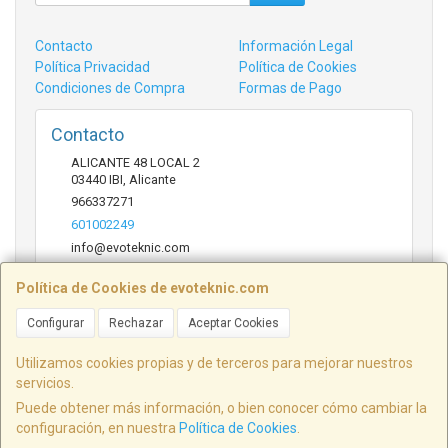
Contacto
Información Legal
Política Privacidad
Política de Cookies
Condiciones de Compra
Formas de Pago
Contacto
ALICANTE 48 LOCAL 2
03440
IBI
,
Alicante
966337271
601002249
info@evoteknic.com
Política de Cookies de evoteknic.com
Horario
Configurar
Rechazar
Aceptar Cookies
09:30 A 20:30
Utilizamos cookies propias y de terceros para mejorar nuestros
servicios.
Puede obtener más información, o bien conocer cómo cambiar la
ALICANTE 48 LOCAL 2, 03440, Alicante, España. - C.I.F.: B54578497 - Tfno:
configuración, en nuestra
Política de Cookies
.
601002249