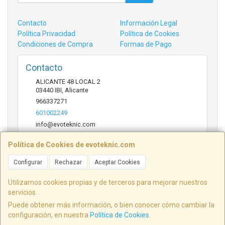
Contacto
Información Legal
Política Privacidad
Política de Cookies
Condiciones de Compra
Formas de Pago
Contacto
ALICANTE 48 LOCAL 2
03440
IBI
,
Alicante
966337271
601002249
info@evoteknic.com
Política de Cookies de evoteknic.com
Horario
Configurar
Rechazar
Aceptar Cookies
09:30 A 20:30
Utilizamos cookies propias y de terceros para mejorar nuestros
servicios.
Puede obtener más información, o bien conocer cómo cambiar la
ALICANTE 48 LOCAL 2, 03440, Alicante, España. - C.I.F.: B54578497 - Tfno:
configuración, en nuestra
Política de Cookies
.
601002249