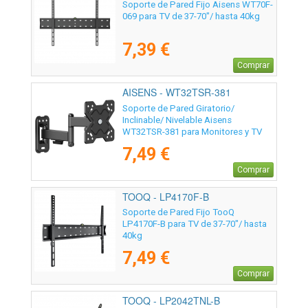
Soporte de Pared Fijo Aisens WT70F-
069 para TV de 37-70"/ hasta 40kg
7,39 €
Comprar
AISENS - WT32TSR-381
Soporte de Pared Giratorio/
Inclinable/ Nivelable Aisens
WT32TSR-381 para Monitores y TV
de 13-32"/ hasta 20kg
7,49 €
Comprar
TOOQ - LP4170F-B
Soporte de Pared Fijo TooQ
LP4170F-B para TV de 37-70"/ hasta
40kg
7,49 €
Comprar
TOOQ - LP2042TNL-B