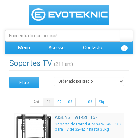
Menú
Acceso
Contacto
0
Soportes TV
(211 art.)
Filtro
Ant.
01
02
03
...
06
Sig.
AISENS - WT42F-157
Soporte de Pared Aisens WT42F-157
para TV de 32-42"/ hasta 35kg