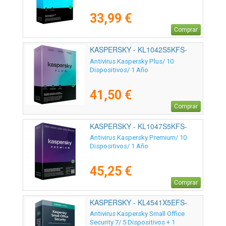
33,99 €
Comprar
KASPERSKY - KL1042S5KFS-
SSB-ES
Antivirus Kaspersky Plus/ 10
Dispositivos/ 1 Año
41,50 €
Comprar
KASPERSKY - KL1047S5KFS-
MSBES
Antivirus Kaspersky Premium/ 10
Dispositivos/ 1 Año
45,25 €
Comprar
KASPERSKY - KL4541X5EFS-
SSB-ES
Antivirus Kaspersky Small Office
Security 7/ 5 Dispositivos + 1