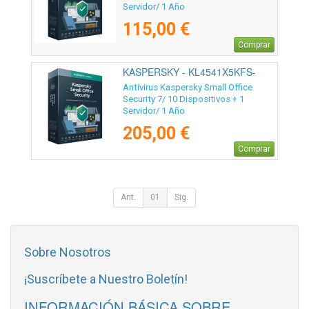
Servidor/ 1 Año
115,00 €
Comprar
KASPERSKY - KL4541X5KFS-
20ES
Antivirus Kaspersky Small Office
Security 7/ 10 Dispositivos + 1
Servidor/ 1 Año
205,00 €
Comprar
Ant.
01
Sig.
Sobre Nosotros
¡Suscríbete a Nuestro Boletín!
INFORMACIÓN BÁSICA SOBRE