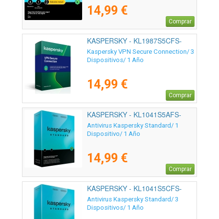
14,99 €
Comprar
KASPERSKY - KL1987S5CFS-
MSBES
Kaspersky VPN Secure Connection/ 3
Dispositivos/ 1 Año
14,99 €
Comprar
KASPERSKY - KL1041S5AFS-
SSB-ES
Antivirus Kaspersky Standard/ 1
Dispositivo/ 1 Año
14,99 €
Comprar
KASPERSKY - KL1041S5CFS-
SSB-ES
Antivirus Kaspersky Standard/ 3
Dispositivos/ 1 Año