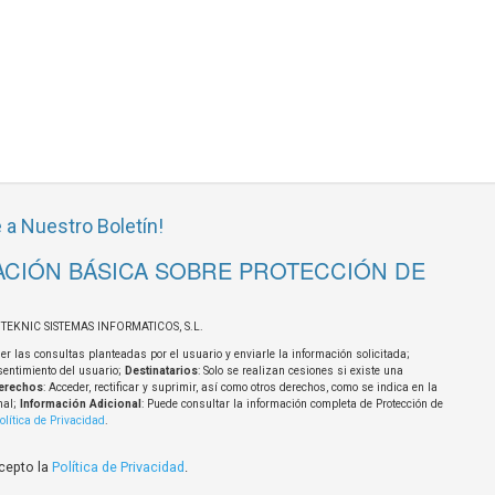
 a Nuestro Boletín!
CIÓN BÁSICA SOBRE PROTECCIÓN DE
OTEKNIC SISTEMAS INFORMATICOS, S.L.
er las consultas planteadas por el usuario y enviarle la información solicitada;
sentimiento del usuario;
Destinatarios
: Solo se realizan cesiones si existe una
erechos
: Acceder, rectificar y suprimir, así como otros derechos, como se indica en la
nal;
Información Adicional
: Puede consultar la información completa de Protección de
olítica de Privacidad
.
acepto la
Política de Privacidad
.