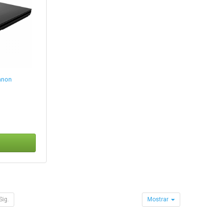
anon
Sig.
Mostrar