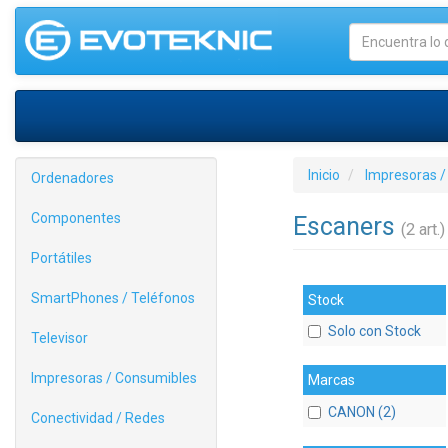
Inicio
Impresoras /
Ordenadores
Componentes
Escaners
(2 art.)
Portátiles
SmartPhones / Teléfonos
Stock
Solo con Stock
Televisor
Impresoras / Consumibles
Marcas
CANON (2)
Conectividad / Redes