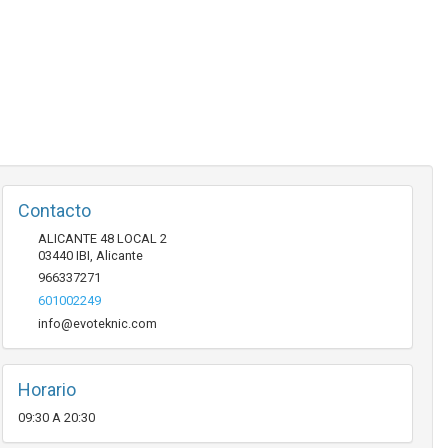
Contacto
ALICANTE 48 LOCAL 2
03440
IBI
,
Alicante
966337271
601002249
info@evoteknic.com
Horario
09:30 A 20:30