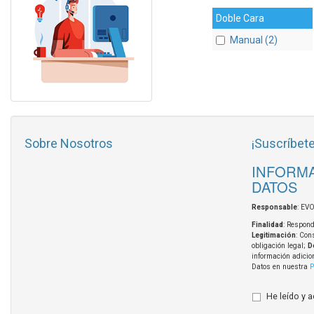
Doble Cara
Manual (2)
Sobre Nosotros
¡Suscríbete
INFORMA
DATOS
Responsable
: EV
Finalidad
: Respond
Legitimación
: Con
obligación legal;
D
información adicio
Datos en nuestra
P
He leído y 