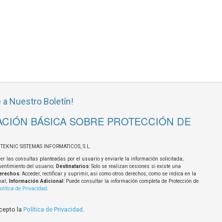
 a Nuestro Boletín!
CIÓN BÁSICA SOBRE PROTECCIÓN DE
OTEKNIC SISTEMAS INFORMATICOS, S.L.
er las consultas planteadas por el usuario y enviarle la información solicitada;
sentimiento del usuario;
Destinatarios
: Solo se realizan cesiones si existe una
erechos
: Acceder, rectificar y suprimir, así como otros derechos, como se indica en la
nal;
Información Adicional
: Puede consultar la información completa de Protección de
olítica de Privacidad
.
acepto la
Política de Privacidad
.