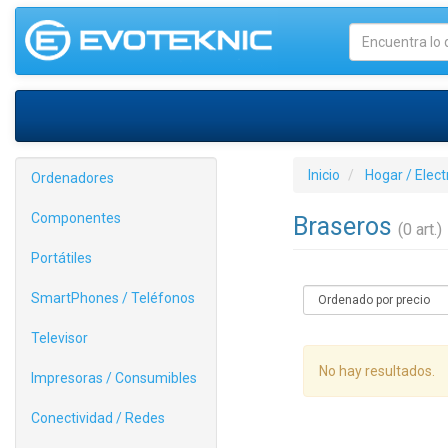
Inicio
Hogar / Elec
Ordenadores
Componentes
Braseros
(0 art.)
Portátiles
SmartPhones / Teléfonos
Televisor
No hay resultados.
Impresoras / Consumibles
Conectividad / Redes