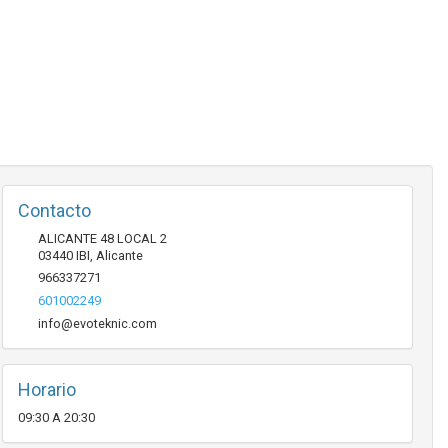
Contacto
ALICANTE 48 LOCAL 2
03440
IBI
,
Alicante
966337271
601002249
info@evoteknic.com
Horario
09:30 A 20:30