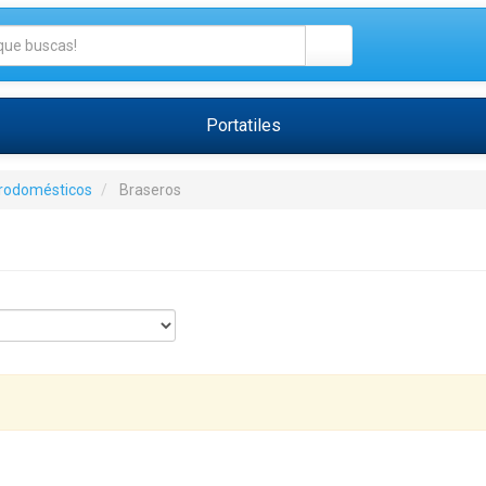
Portatiles
trodomésticos
Braseros