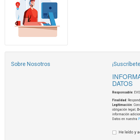
Sobre Nosotros
¡Suscríbete
INFORMA
DATOS
Responsable
: EV
Finalidad
: Respond
Legitimación
: Con
obligación legal;
D
información adicio
Datos en nuestra
P
He leído y 