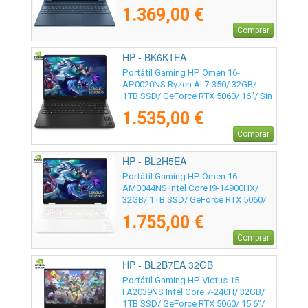
Sin Sistema Operativo
1.369,00 €
Comprar
HP - BK6K1EA
Portátil Gaming HP Omen 16-
AP0020NS Ryzen AI 7-350/ 32GB/
1TB SSD/ GeForce RTX 5060/ 16"/ Sin
Sistema Operativo
1.535,00 €
Comprar
HP - BL2H5EA
Portátil Gaming HP Omen 16-
AM0044NS Intel Core i9-14900HX/
32GB/ 1TB SSD/ GeForce RTX 5060/
16"/ Sin Sistema Operativo
1.755,00 €
Comprar
HP - BL2B7EA 32GB
Portátil Gaming HP Victus 15-
FA2039NS Intel Core 7-240H/ 32GB/
1TB SSD/ GeForce RTX 5060/ 15.6"/