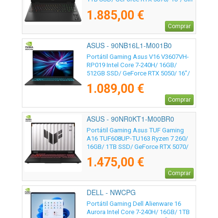
Sistema Operativo
1.885,00 €
Comprar
ASUS - 90NB16L1-M001B0
Portátil Gaming Asus V16 V3607VH-
RP019 Intel Core 7-240H/ 16GB/
512GB SSD/ GeForce RTX 5050/ 16"/
Sin Sistema Operativo
1.089,00 €
Comprar
ASUS - 90NR0KT1-M00BR0
Portátil Gaming Asus TUF Gaming
A16 TUF608UP-TU163 Ryzen 7 260/
16GB/ 1TB SSD/ GeForce RTX 5070/
16"/ Sin Sistema Operativo
1.475,00 €
Comprar
DELL - NWCPG
Portátil Gaming Dell Alienware 16
Aurora Intel Core 7-240H/ 16GB/ 1TB