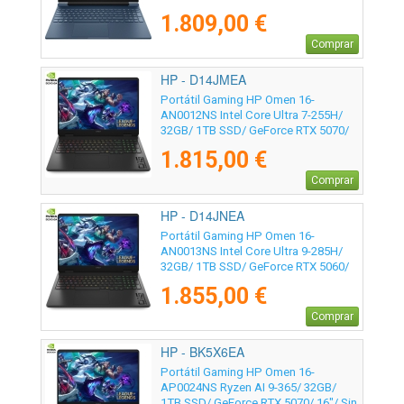
Sin Sistema Operativo
1.809,00 €
Comprar
HP - D14JMEA
Portátil Gaming HP Omen 16-
AN0012NS Intel Core Ultra 7-255H/
32GB/ 1TB SSD/ GeForce RTX 5070/
16"/ Sin Sistema Operativo
1.815,00 €
Comprar
HP - D14JNEA
Portátil Gaming HP Omen 16-
AN0013NS Intel Core Ultra 9-285H/
32GB/ 1TB SSD/ GeForce RTX 5060/
16"/ Sin Sistema Operativo
1.855,00 €
Comprar
HP - BK5X6EA
Portátil Gaming HP Omen 16-
AP0024NS Ryzen AI 9-365/ 32GB/
1TB SSD/ GeForce RTX 5070/ 16"/ Sin