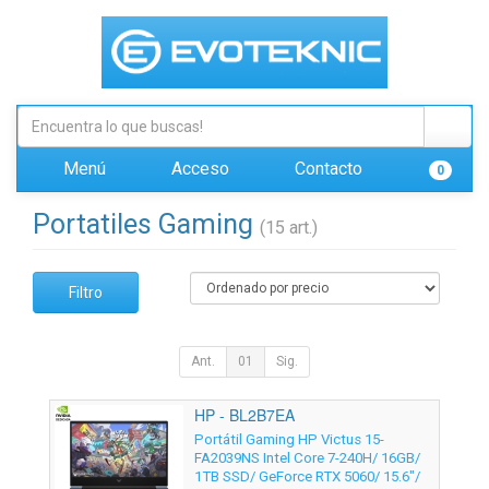
Menú
Acceso
Contacto
0
Portatiles Gaming
(15 art.)
Filtro
Ant.
01
Sig.
HP - BL2B7EA
Portátil Gaming HP Victus 15-
FA2039NS Intel Core 7-240H/ 16GB/
1TB SSD/ GeForce RTX 5060/ 15.6"/