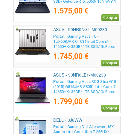
SSD/ GeForce RTX 5060/ 16"/ Win11
1.575,00 €
Comprar
ASUS - 90NR0NG1-M00230
Portátil Gaming Asus TUF
TUF608JPR-QT031 Intel Core i7-
14650HX/ 32GB/ 1TB SSD/ GeForce
RTX 5070/ 16"/ Sin Sistema Operativo
1.745,00 €
Comprar
ASUS - 90NR0LE1-M00230
Portátil Gaming Asus ROG Strix G18
(2025) G815JMR-S8051 Intel Core i7-
14650HX/ 32GB/ 1TB SSD/ GeForce
RTX 5060/ 18"/ Sin Sistema Operativo
1.799,00 €
Comprar
DELL - 0J6WW
Portátil Gaming Dell Alienware 16X
Aurora Intel Core Ultra 7-255HX/