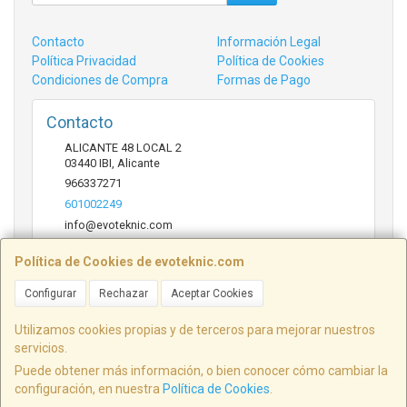
Contacto
Información Legal
Política Privacidad
Política de Cookies
Condiciones de Compra
Formas de Pago
Contacto
ALICANTE 48 LOCAL 2
03440
IBI
,
Alicante
966337271
601002249
info@evoteknic.com
Política de Cookies de evoteknic.com
Horario
Configurar
Rechazar
Aceptar Cookies
09:30 A 20:30
Utilizamos cookies propias y de terceros para mejorar nuestros
servicios.
Puede obtener más información, o bien conocer cómo cambiar la
ALICANTE 48 LOCAL 2, 03440, Alicante, España. - C.I.F.: B54578497 - Tfno:
configuración, en nuestra
Política de Cookies
.
601002249