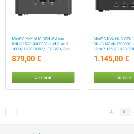
MiniPC KVX NUC GEN15 Asus
MiniPC KVX NUC GEN1
RNUC15CRKI300002 Intel Core 3-
RNUC14RVKU700002I In
100U/ 16GB DDR5/ 1TB SSD/ Sin
Ultra 7-155H/ 16GB DD
Sistema Operativo
SSD/ Sin Sistema Oper
879,00 €
1.145,00 €
Comprar
Comprar
Ant.
01