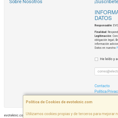
Sobre Nosotros
¡Suscríbete
INFORMA
DATOS
Responsable
: EV
Finalidad
: Respond
Legitimación
: Con
obligación legal;
D
información adicio
Datos en nuestra
P
He leído y 
Contacto
Política Priva
Condiciones 
Política de Cookies de evoteknic.com
Utilizamos cookies propias y de terceros para mejorar n
evoteknic.com © 2026