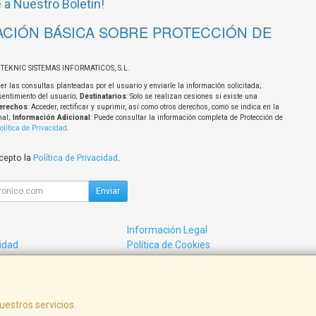
 a Nuestro Boletín!
CIÓN BÁSICA SOBRE PROTECCIÓN DE
OTEKNIC SISTEMAS INFORMATICOS, S.L.
er las consultas planteadas por el usuario y enviarle la información solicitada;
sentimiento del usuario;
Destinatarios
: Solo se realizan cesiones si existe una
erechos
: Acceder, rectificar y suprimir, así como otros derechos, como se indica en la
nal;
Información Adicional
: Puede consultar la información completa de Protección de
olítica de Privacidad
.
acepto la
Política de Privacidad
.
Enviar
Información Legal
cidad
Política de Cookies
de Compra
Formas de Pago
uestros servicios.