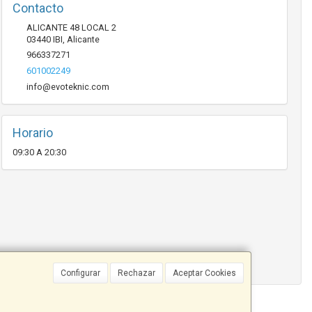
Contacto
ALICANTE 48 LOCAL 2
03440
IBI
,
Alicante
966337271
601002249
info@evoteknic.com
Horario
09:30 A 20:30
Configurar
Rechazar
Aceptar Cookies