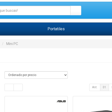
Portatiles
Mini PC
Ant.
01