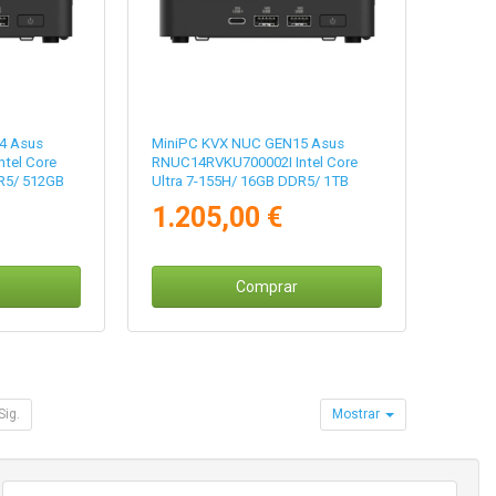
4 Asus
MiniPC KVX NUC GEN15 Asus
tel Core
RNUC14RVKU700002I Intel Core
R5/ 512GB
Ultra 7-155H/ 16GB DDR5/ 1TB
ativo
SSD/ Sin Sistema Operativo
1.205,00 €
Comprar
Sig.
Mostrar