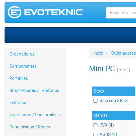
Inicio
Ordenadores
Ordenadores
Componentes
Mini PC
(6 art.)
Portátiles
SmartPhones / Teléfonos
Stock
Solo con Stock
Televisor
Impresoras / Consumibles
Marcas
KVX (4)
Conectividad / Redes
ASUS (2)