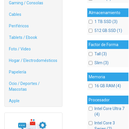
Gaming / Consolas
Almacenamiento
Cables
1 TB SSD (3)
Periféricos
512 GB SSD (1)
Tablets / Ebook
Factor de Forma
Foto / Video
Tall (3)
Hogar / Electrodomésticos
Slim (3)
Papelería
Memoria
Ocio / Deportes /
16 GB RAM (4)
Mascotas
Procesador
Apple
Intel Core Ultra 7
(4)
Intel Core 3
Series (2)