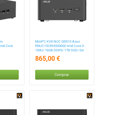
ro
MiniPC KVX NUC GEN15 Asus
tel Core
RNUC15CRHI300002 Intel Core 3-
100U/ 16GB DDR5/ 1TB SSD/ Sin
Sistema Operativo
865,00 €
Comprar