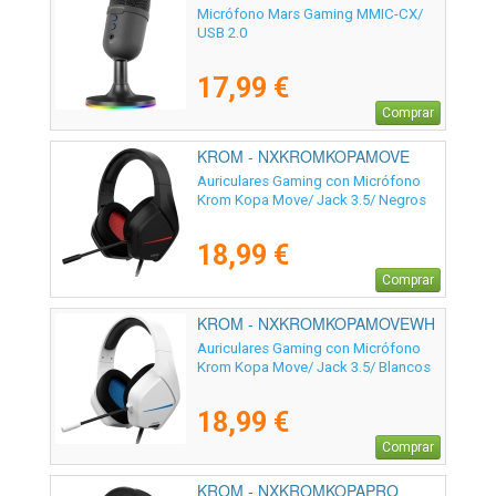
Micrófono Mars Gaming MMIC-CX/
USB 2.0
17,99 €
Comprar
KROM - NXKROMKOPAMOVE
Auriculares Gaming con Micrófono
Krom Kopa Move/ Jack 3.5/ Negros
18,99 €
Comprar
KROM - NXKROMKOPAMOVEWH
Auriculares Gaming con Micrófono
Krom Kopa Move/ Jack 3.5/ Blancos
18,99 €
Comprar
KROM - NXKROMKOPAPRO