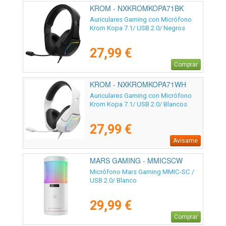
KROM - NXKROMKOPA71BK
Auriculares Gaming con Micrófono
Krom Kopa 7.1/ USB 2.0/ Negros
27,99 €
Comprar
KROM - NXKROMKOPA71WH
Auriculares Gaming con Micrófono
Krom Kopa 7.1/ USB 2.0/ Blancos
27,99 €
Avísame
MARS GAMING - MMICSCW
Micrófono Mars Gaming MMIC-SC /
USB 2.0/ Blanco
29,99 €
Comprar