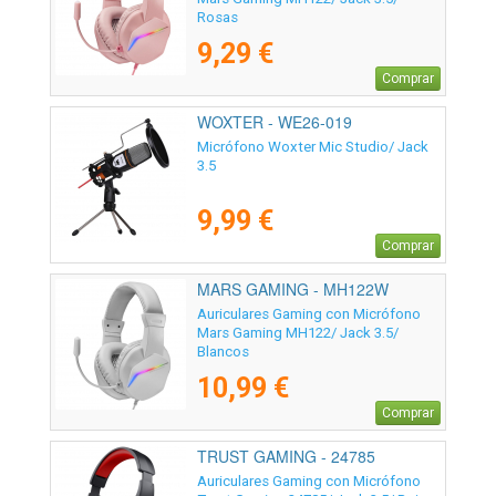
Rosas
9,29 €
Comprar
WOXTER - WE26-019
Micrófono Woxter Mic Studio/ Jack
3.5
9,99 €
Comprar
MARS GAMING - MH122W
Auriculares Gaming con Micrófono
Mars Gaming MH122/ Jack 3.5/
Blancos
10,99 €
Comprar
TRUST GAMING - 24785
Auriculares Gaming con Micrófono