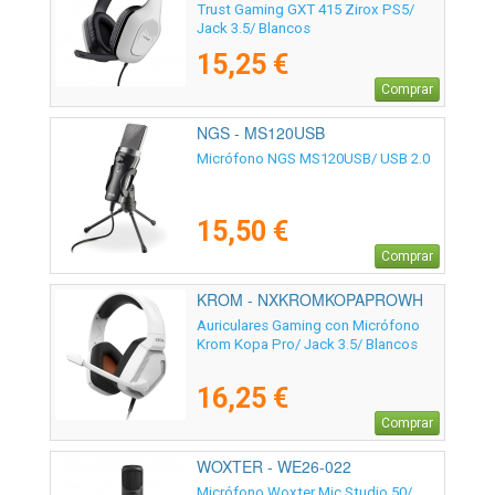
Trust Gaming GXT 415 Zirox PS5/
Jack 3.5/ Blancos
15,25 €
Comprar
NGS - MS120USB
Micrófono NGS MS120USB/ USB 2.0
15,50 €
Comprar
KROM - NXKROMKOPAPROWH
Auriculares Gaming con Micrófono
Krom Kopa Pro/ Jack 3.5/ Blancos
16,25 €
Comprar
WOXTER - WE26-022
Micrófono Woxter Mic Studio 50/