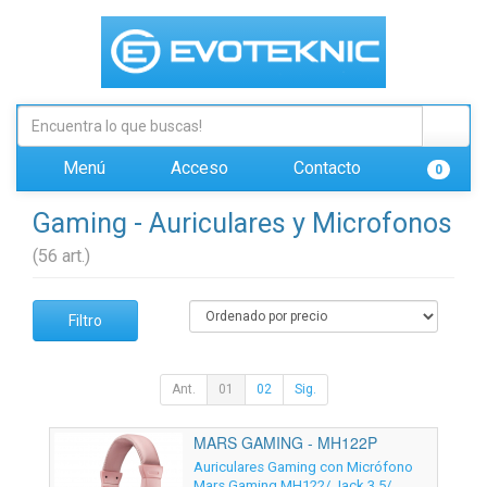
Menú
Acceso
Contacto
0
Gaming - Auriculares y Microfonos
(56 art.)
Filtro
Ant.
01
02
Sig.
MARS GAMING - MH122P
Auriculares Gaming con Micrófono
Mars Gaming MH122/ Jack 3.5/