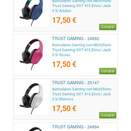
Auriculares Gaming con Micrófono
Trust Gaming GXT 415 Zirox/ Jack
3.5/ Azules
17,50 €
Comprar
TRUST GAMING - 24992
Auriculares Gaming con Micrófono
Trust Gaming GXT 415 Zirox/ Jack
3.5/ Rosas
17,50 €
Comprar
TRUST GAMING - 25147
Auriculares Gaming con Micrófono
Trust Gaming GXT 415 Zirox/ Jack
3.5/ Blancos
17,50 €
Comprar
TRUST GAMING - 24994