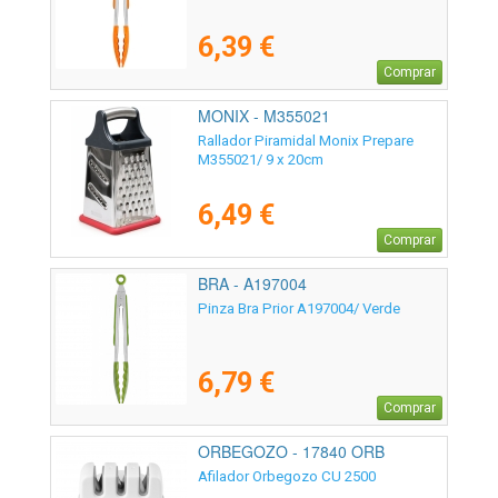
6,39 €
Comprar
MONIX - M355021
Rallador Piramidal Monix Prepare
M355021/ 9 x 20cm
6,49 €
Comprar
BRA - A197004
Pinza Bra Prior A197004/ Verde
6,79 €
Comprar
ORBEGOZO - 17840 ORB
Afilador Orbegozo CU 2500