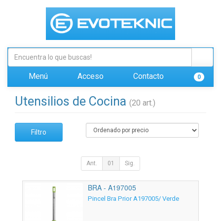
Menú
Acceso
Contacto
0
Utensilios de Cocina
(20 art.)
Filtro
Ant.
01
Sig.
BRA - A197005
Pincel Bra Prior A197005/ Verde