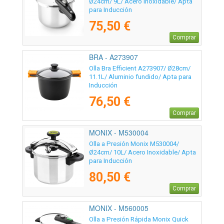
Ø24cm/ 9L/ Acero Inoxidable/ Apta
para Inducción
75,50 €
Comprar
BRA - A273907
Olla Bra Efficient A273907/ Ø28cm/
11.1L/ Aluminio fundido/ Apta para
Inducción
76,50 €
Comprar
MONIX - M530004
Olla a Presión Monix M530004/
Ø24cm/ 10L/ Acero Inoxidable/ Apta
para Inducción
80,50 €
Comprar
MONIX - M560005
Olla a Presión Rápida Monix Quick