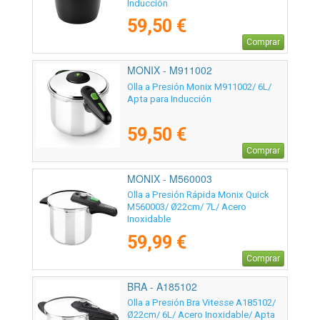
Inducción
59,50 €
Comprar
MONIX - M911002
Olla a Presión Monix M911002/ 6L/
Apta para Inducción
59,50 €
Comprar
MONIX - M560003
Olla a Presión Rápida Monix Quick
M560003/ Ø22cm/ 7L/ Acero
Inoxidable
59,99 €
Comprar
BRA - A185102
Olla a Presión Bra Vitesse A185102/
Ø22cm/ 6L/ Acero Inoxidable/ Apta