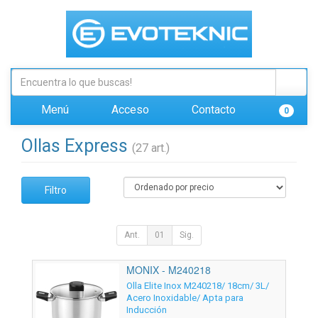
Menú
Acceso
Contacto
0
Ollas Express
(27 art.)
Filtro
Ant.
01
Sig.
MONIX - M240218
Olla Elite Inox M240218/ 18cm/ 3L/
Acero Inoxidable/ Apta para
Inducción