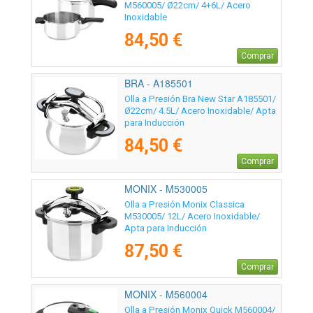
M560005/ Ø22cm/ 4+6L/ Acero
Inoxidable
84,50 €
Comprar
BRA - A185501
Olla a Presión Bra New Star A185501/
Ø22cm/ 4.5L/ Acero Inoxidable/ Apta
para Inducción
84,50 €
Comprar
MONIX - M530005
Olla a Presión Monix Classica
M530005/ 12L/ Acero Inoxidable/
Apta para Inducción
87,50 €
Comprar
MONIX - M560004
Olla a Presión Monix Quick M560004/