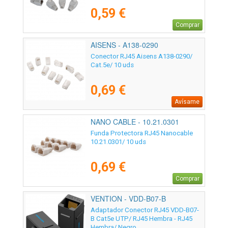
0,59 €
Comprar
AISENS - A138-0290
Conector RJ45 Aisens A138-0290/
Cat.5e/ 10 uds
0,69 €
Avísame
NANO CABLE - 10.21.0301
Funda Protectora RJ45 Nanocable
10.21.0301/ 10 uds
0,69 €
Comprar
VENTION - VDD-B07-B
Adaptador Conector RJ45 VDD-B07-
B Cat5e UTP/ RJ45 Hembra - RJ45
Hembra/ Negro