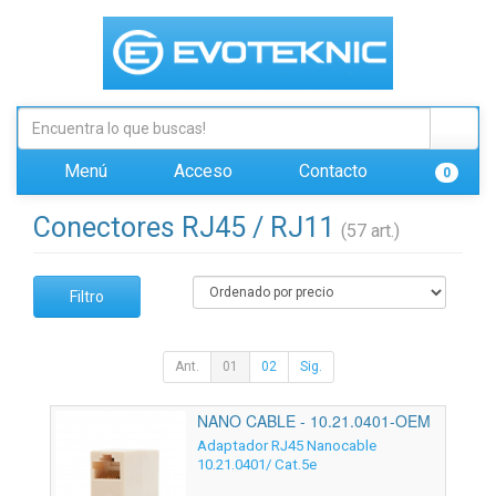
Menú
Acceso
Contacto
0
Conectores RJ45 / RJ11
(57 art.)
Filtro
Ant.
01
02
Sig.
NANO CABLE - 10.21.0401-OEM
Adaptador RJ45 Nanocable
10.21.0401/ Cat.5e