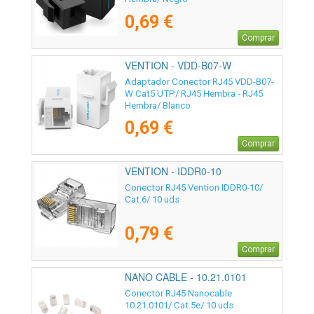
0,69 €
Comprar
VENTION - VDD-B07-W
Adaptador Conector RJ45 VDD-B07-
W Cat5 UTP/ RJ45 Hembra - RJ45
Hembra/ Blanco
0,69 €
Comprar
VENTION - IDDR0-10
Conector RJ45 Vention IDDR0-10/
Cat.6/ 10 uds
0,79 €
Comprar
NANO CABLE - 10.21.0101
Conector RJ45 Nanocable
10.21.0101/ Cat.5e/ 10 uds