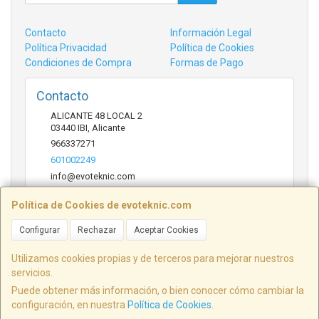
Contacto
Información Legal
Política Privacidad
Política de Cookies
Condiciones de Compra
Formas de Pago
Contacto
ALICANTE 48 LOCAL 2
03440
IBI
,
Alicante
966337271
601002249
info@evoteknic.com
Política de Cookies de evoteknic.com
Horario
Configurar
Rechazar
Aceptar Cookies
09:30 A 20:30
Utilizamos cookies propias y de terceros para mejorar nuestros
servicios.
Puede obtener más información, o bien conocer cómo cambiar la
ALICANTE 48 LOCAL 2, 03440, Alicante, España. - C.I.F.: B54578497 - Tfno:
configuración, en nuestra
Política de Cookies
.
601002249