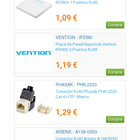
IFDW0/ 1 Puertos RJ45
1,09 €
Comprar
VENTION - IFEW0
Placa de Pared Keystock Vention
IFEW0/ 2 Puertos RJ45
1,19 €
Comprar
PHASAK - PHK-2220
Conector RJ45 Phasak PHK-2220
Cat.6 UTP/ Blanco
1,29 €
Comprar
AISENS - A138-0293
Conector RJ45 Aisens A138-0293/