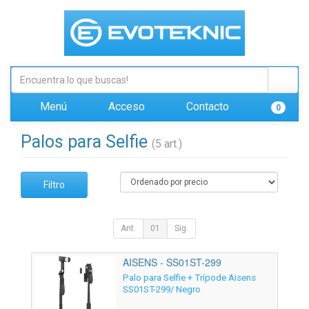
Menú
Acceso
Contacto
0
Palos para Selfie
(5 art.)
Filtro
Ant.
01
Sig.
AISENS - SS01ST-299
Palo para Selfie + Trípode Aisens
SS01ST-299/ Negro