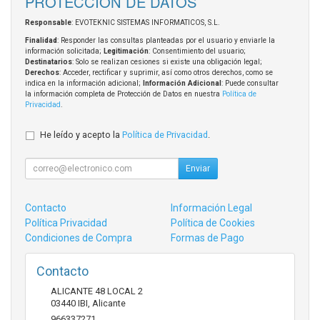
PROTECCIÓN DE DATOS
Responsable
: EVOTEKNIC SISTEMAS INFORMATICOS, S.L.
Finalidad
: Responder las consultas planteadas por el usuario y enviarle la
información solicitada;
Legitimación
: Consentimiento del usuario;
Destinatarios
: Solo se realizan cesiones si existe una obligación legal;
Derechos
: Acceder, rectificar y suprimir, así como otros derechos, como se
indica en la información adicional;
Información Adicional
: Puede consultar
la información completa de Protección de Datos en nuestra
Política de
Privacidad
.
He leído y acepto la
Política de Privacidad
.
Enviar
Contacto
Información Legal
Política Privacidad
Política de Cookies
Condiciones de Compra
Formas de Pago
Contacto
ALICANTE 48 LOCAL 2
03440
IBI
,
Alicante
966337271