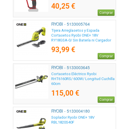
40,25 €
Comprar
RYOBI - 5133005764
Tijera Arreglasetos y Espada
Cortasetos Ryobi ONE+ 18V
RY18GSA-0/ Sin Batería ni Cargador
93,99 €
Comprar
RYOBI - 5133003645
Cortasetos Eléctrico Ryobi
RHT6160RS/ 600W/ Longitud Cuchilla
60cm
115,00 €
Comprar
RYOBI - 5133004180
Soplador Ryobi ONE+ 18V
RBL1820S40F