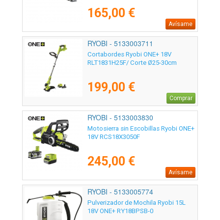
165,00 €
Avísame
RYOBI - 5133003711
Cortabordes Ryobi ONE+ 18V
RLT1831H25F/ Corte Ø25-30cm
199,00 €
Comprar
RYOBI - 5133003830
Motosierra sin Escobillas Ryobi ONE+
18V RCS18X3050F
245,00 €
Avísame
RYOBI - 5133005774
Pulverizador de Mochila Ryobi 15L
18V ONE+ RY18BPSB-0