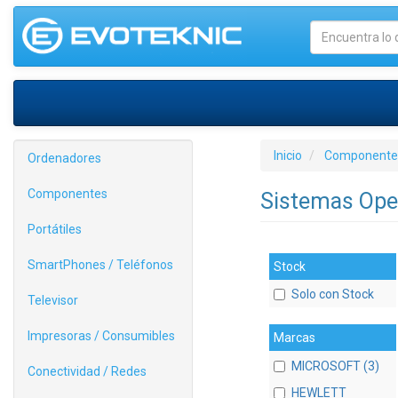
Inicio
Componente
Ordenadores
Componentes
Sistemas Ope
Portátiles
SmartPhones / Teléfonos
Stock
Solo con Stock
Televisor
Impresoras / Consumibles
Marcas
MICROSOFT (3)
Conectividad / Redes
HEWLETT