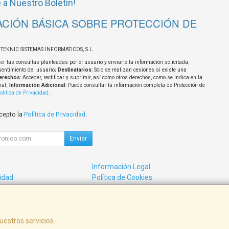
 a Nuestro Boletín!
CIÓN BÁSICA SOBRE PROTECCIÓN DE
OTEKNIC SISTEMAS INFORMATICOS, S.L.
er las consultas planteadas por el usuario y enviarle la información solicitada;
sentimiento del usuario;
Destinatarios
: Solo se realizan cesiones si existe una
erechos
: Acceder, rectificar y suprimir, así como otros derechos, como se indica en la
nal;
Información Adicional
: Puede consultar la información completa de Protección de
olítica de Privacidad
.
acepto la
Política de Privacidad
.
Enviar
Información Legal
cidad
Política de Cookies
de Compra
Formas de Pago
uestros servicios.