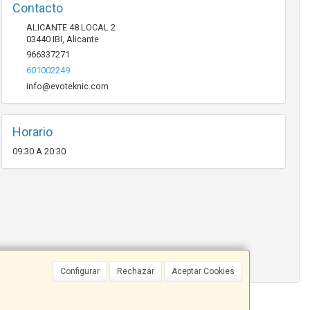
Contacto
ALICANTE 48 LOCAL 2
03440
IBI
,
Alicante
966337271
601002249
info@evoteknic.com
Horario
09:30 A 20:30
Configurar
Rechazar
Aceptar Cookies