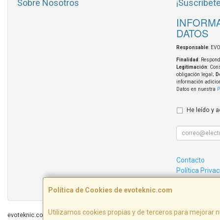
Sobre Nosotros
¡Suscríbete
INFORMA
DATOS
Responsable
: EV
Finalidad
: Respond
Legitimación
: Con
obligación legal;
D
información adicio
Datos en nuestra
P
He leído y 
Contacto
Política Priva
Condiciones 
Política de Cookies de evoteknic.com
Utilizamos cookies propias y de terceros para mejorar n
evoteknic.com © 2026