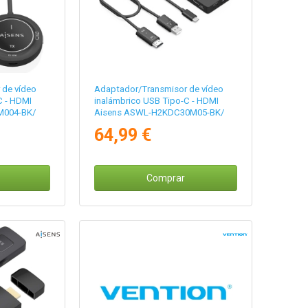
 de vídeo
Adaptador/Transmisor de vídeo
C - HDMI
inalámbrico USB Tipo-C - HDMI
M004-BK/
Aisens ASWL-H2KDC30M05-BK/
100W
64,99 €
Comprar