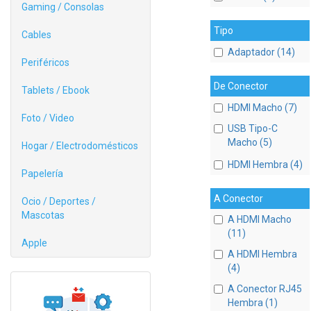
Gaming / Consolas
Tipo
Cables
Adaptador (14)
Periféricos
De Conector
Tablets / Ebook
HDMI Macho (7)
Foto / Video
USB Tipo-C
Macho (5)
Hogar / Electrodomésticos
HDMI Hembra (4)
Papelería
A Conector
Ocio / Deportes /
Mascotas
A HDMI Macho
(11)
Apple
A HDMI Hembra
(4)
A Conector RJ45
Hembra (1)