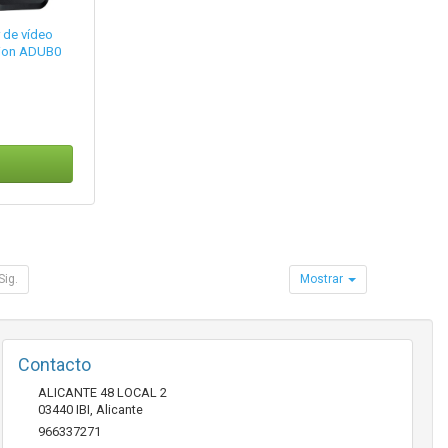
 de vídeo
tion ADUB0
Sig.
Mostrar
Contacto
ALICANTE 48 LOCAL 2
03440
IBI
,
Alicante
966337271