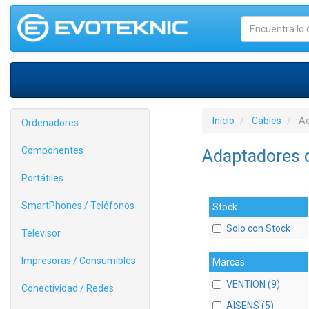
Inicio
Cables
Ad
Ordenadores
Componentes
Adaptadores 
Portátiles
SmartPhones / Teléfonos
Stock
Solo con Stock
Televisor
Impresoras / Consumibles
Marcas
VENTION (9)
Conectividad / Redes
AISENS (5)