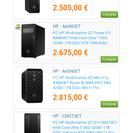
2.505,00 €
Comprar
HP - A40NVET
PC HP Workstation Z2 Tower G1i
A40NVET Intel Core Ultra 7-265/
32GB/ 1TB SSD/ RTX 1000 Ada/
Win11 Pro
2.675,00 €
Comprar
HP - A40N0ET
PC HP Workstation Z2 Mini G1a
A40N0ET Ryzen AI MAX PRO 390/
32GB/ 1TB SSD/ Win11 Pro
2.815,00 €
Comprar
HP - CM3T3ET
PC HP Workstation Z1 G1i CM3T3ET
Intel Core Ultra 7-265/ 32GB/ 1TB
SSD/ GeForce RTX 5060/ Win11 Pro