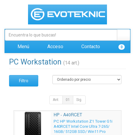
Menú
Acceso
Contacto
0
PC Workstation
(14 art.)
Filtro
Ant.
01
Sig.
HP - A40RCET
PC HP Workstation Z1 Tower G1i
A40RCET Intel Core Ultra 7-265/
16GB/ 512GB SSD/ Win11 Pro