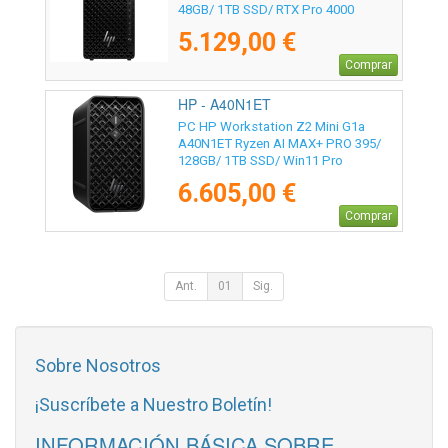
48GB/ 1TB SSD/ RTX Pro 4000
Blackwell/ Win11 Pro
5.129,00 €
Comprar
HP - A40N1ET
PC HP Workstation Z2 Mini G1a
A40N1ET Ryzen AI MAX+ PRO 395/
128GB/ 1TB SSD/ Win11 Pro
6.605,00 €
Comprar
Ant.
01
Sig.
Sobre Nosotros
¡Suscríbete a Nuestro Boletín!
INFORMACIÓN BÁSICA SOBRE