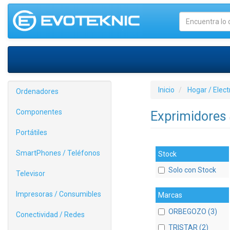
Inicio
Hogar / Elec
Ordenadores
Componentes
Exprimidores
Portátiles
SmartPhones / Teléfonos
Stock
Solo con Stock
Televisor
Impresoras / Consumibles
Marcas
ORBEGOZO (3)
Conectividad / Redes
TRISTAR (2)