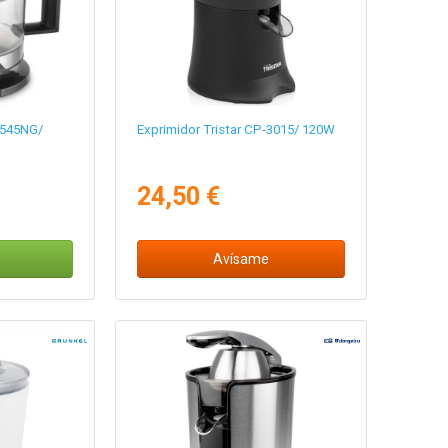
-545NG/
Exprimidor Tristar CP-3015/ 120W
24,50 €
Avísame