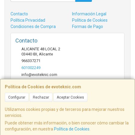
Contacto
Información Legal
Política Privacidad
Política de Cookies
Condiciones de Compra
Formas de Pago
Contacto
ALICANTE 48 LOCAL 2
03440
IBI
,
Alicante
966337271
601002249
info@evoteknic.com
Política de Cookies de evoteknic.com
Horario
Configurar
Rechazar
Aceptar Cookies
09:30 A 20:30
Utilizamos cookies propias y de terceros para mejorar nuestros
servicios.
Puede obtener más información, o bien conocer cómo cambiar la
ALICANTE 48 LOCAL 2, 03440, Alicante, España. - C.I.F.: B54578497 - Tfno:
configuración, en nuestra
Política de Cookies
.
601002249