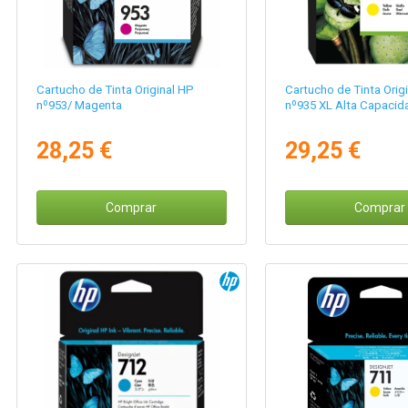
Cartucho de Tinta Original HP
Cartucho de Tinta Orig
nº953/ Magenta
nº935 XL Alta Capacida
28,25 €
29,25 €
Comprar
Comprar