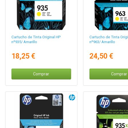
Cartucho de Tinta Original HP
Cartucho de Tinta Orig
nº935/ Amarillo
nº963/ Amarillo
18,25 €
24,50 €
Comprar
Comprar