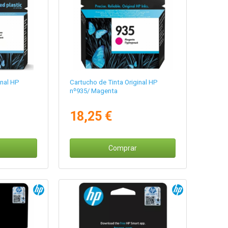
inal HP
Cartucho de Tinta Original HP
nº935/ Magenta
18,25 €
Comprar