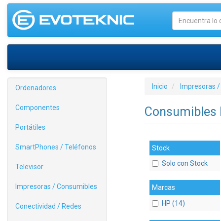
Inicio
Impresoras /
Ordenadores
Componentes
Consumibles
Portátiles
SmartPhones / Teléfonos
Stock
Solo con Stock
Televisor
Impresoras / Consumibles
Marcas
HP (14)
Conectividad / Redes