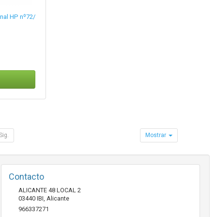
inal HP nº72/
Sig.
Mostrar
Contacto
ALICANTE 48 LOCAL 2
03440
IBI
,
Alicante
966337271