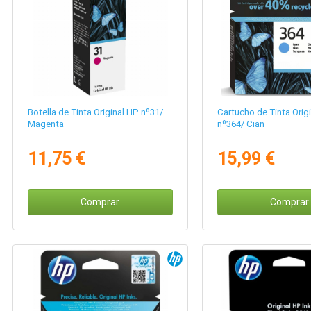
Botella de Tinta Original HP nº31/
Cartucho de Tinta Orig
Magenta
nº364/ Cian
11,75 €
15,99 €
Comprar
Comprar