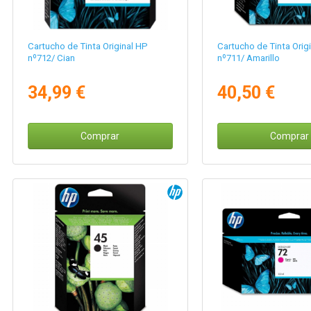
Cartucho de Tinta Original HP
Cartucho de Tinta Orig
nº712/ Cian
nº711/ Amarillo
34,99 €
40,50 €
Comprar
Comprar