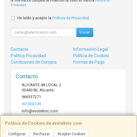
la información completa de Protección de Datos en nuestra
Política de
Privacidad
.
He leído y acepto la
Política de Privacidad
.
Enviar
Contacto
Información Legal
Política Privacidad
Política de Cookies
Condiciones de Compra
Formas de Pago
Contacto
ALICANTE 48 LOCAL 2
03440
IBI
,
Alicante
966337271
601002249
info@evoteknic.com
Política de Cookies de evoteknic.com
Horario
Configurar
Rechazar
Aceptar Cookies