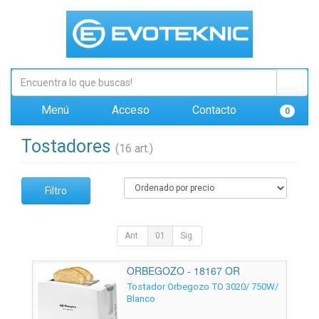
Menú
Acceso
Contacto
0
Tostadores
(16 art.)
Filtro
Ant.
01
Sig.
ORBEGOZO - 18167 OR
Tostador Orbegozo TO 3020/ 750W/
Blanco