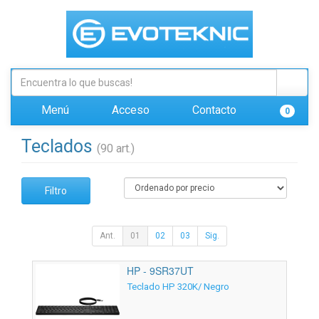
Menú
Acceso
Contacto
0
Teclados
(90 art.)
Filtro
Ant.
01
02
03
Sig.
HP - 9SR37UT
Teclado HP 320K/ Negro