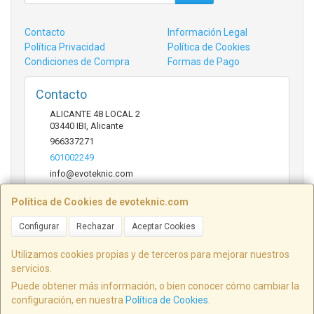
Contacto
Información Legal
Política Privacidad
Política de Cookies
Condiciones de Compra
Formas de Pago
Contacto
ALICANTE 48 LOCAL 2
03440
IBI
,
Alicante
966337271
601002249
info@evoteknic.com
Política de Cookies de evoteknic.com
Horario
Configurar
Rechazar
Aceptar Cookies
09:30 A 20:30
Utilizamos cookies propias y de terceros para mejorar nuestros
servicios.
Puede obtener más información, o bien conocer cómo cambiar la
ALICANTE 48 LOCAL 2, 03440, Alicante, España. - C.I.F.: B54578497 - Tfno:
configuración, en nuestra
Política de Cookies
.
601002249