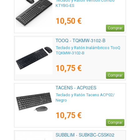
Teclado y Ratón Vention Combo
KTYBG-ES
10,50 €
Comprar
TOOQ - TQKMW-3102-B
Teclado y Ratón Inalámbricos TooQ
TQKMW-3102-B
10,75 €
Comprar
TACENS - ACP02ES
Teclado y Ratón Tacens ACP02/
Negro
10,75 €
Comprar
SUBBLIM - SUBKBC-CSSK02