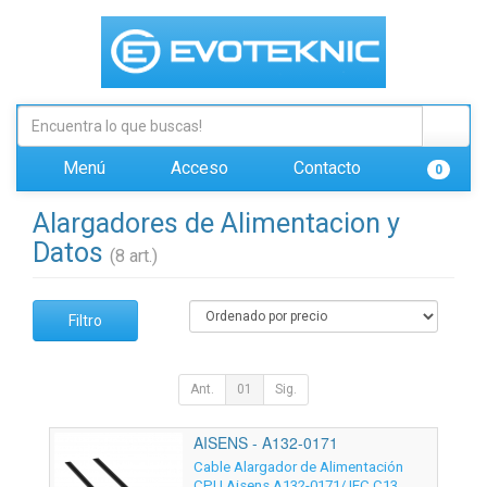
Menú
Acceso
Contacto
0
Alargadores de Alimentacion y
Datos
(8 art.)
Filtro
Ant.
01
Sig.
AISENS - A132-0171
Cable Alargador de Alimentación
CPU Aisens A132-0171/ IEC C13