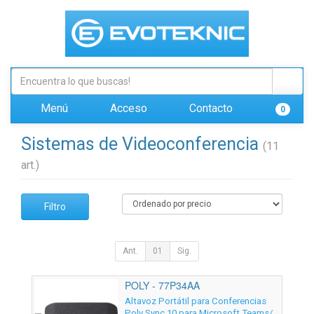
Menú
Acceso
Contacto
0
Sistemas de Videoconferencia
(11
art.)
Filtro
Ant.
01
Sig.
POLY - 77P34AA
Altavoz Portátil para Conferencias
Poly Sync 10 para Microsoft Teams/