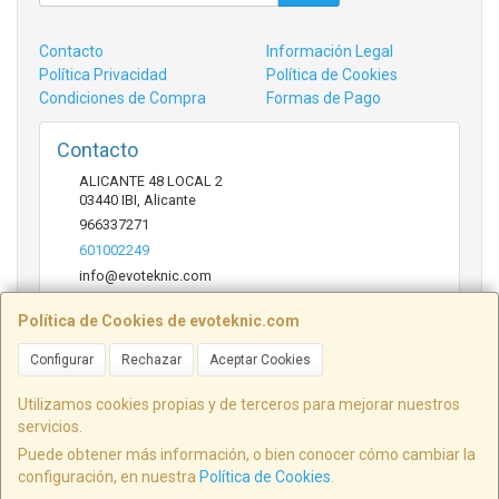
Contacto
Información Legal
Política Privacidad
Política de Cookies
Condiciones de Compra
Formas de Pago
Contacto
ALICANTE 48 LOCAL 2
03440
IBI
,
Alicante
966337271
601002249
info@evoteknic.com
Política de Cookies de evoteknic.com
Horario
Configurar
Rechazar
Aceptar Cookies
09:30 A 20:30
Utilizamos cookies propias y de terceros para mejorar nuestros
servicios.
Puede obtener más información, o bien conocer cómo cambiar la
ALICANTE 48 LOCAL 2, 03440, Alicante, España. - C.I.F.: B54578497 - Tfno:
configuración, en nuestra
Política de Cookies
.
601002249