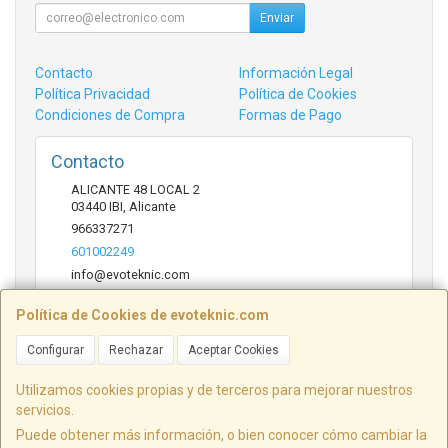
Enviar
Contacto
Información Legal
Política Privacidad
Política de Cookies
Condiciones de Compra
Formas de Pago
Contacto
ALICANTE 48 LOCAL 2
03440
IBI
,
Alicante
966337271
601002249
info@evoteknic.com
Política de Cookies de evoteknic.com
Horario
Configurar
Rechazar
Aceptar Cookies
09:30 A 20:30
Utilizamos cookies propias y de terceros para mejorar nuestros
servicios.
Puede obtener más información, o bien conocer cómo cambiar la
ALICANTE 48 LOCAL 2, 03440, Alicante, España. - C.I.F.: B54578497 - Tfno: