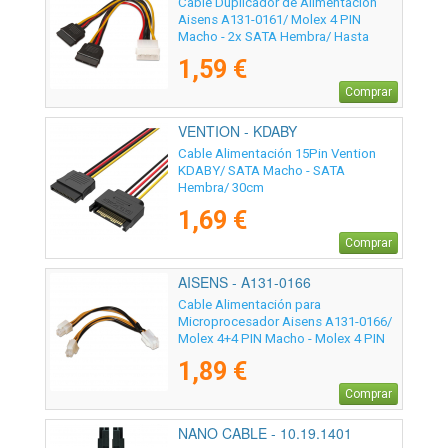
Cable Duplicador de Alimentación
Aisens A131-0161/ Molex 4 PIN
Macho - 2x SATA Hembra/ Hasta
54W/ 20cm
1,59 €
Comprar
VENTION - KDABY
Cable Alimentación 15Pin Vention
KDABY/ SATA Macho - SATA
Hembra/ 30cm
1,69 €
Comprar
AISENS - A131-0166
Cable Alimentación para
Microprocesador Aisens A131-0166/
Molex 4+4 PIN Macho - Molex 4 PIN
Hembra/ Hasta 54W/ 15cm
1,89 €
Comprar
NANO CABLE - 10.19.1401