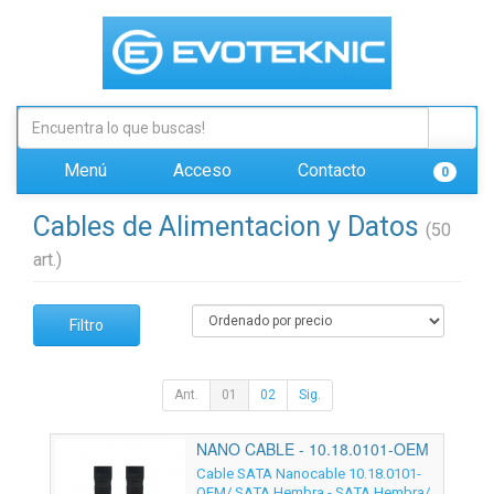
Menú
Acceso
Contacto
0
Cables de Alimentacion y Datos
(50
art.)
Filtro
Ant.
01
02
Sig.
NANO CABLE - 10.18.0101-OEM
Cable SATA Nanocable 10.18.0101-
OEM/ SATA Hembra - SATA Hembra/