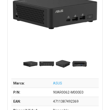
Marca:
ASUS
P/N:
90AR0062-M000E0
EAN:
4711387492369