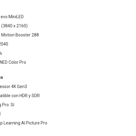
 evo MiniLED
D (3840 x 2160)
n Motion Booster 288
2040
%
NED Color Pro
en
cessor 4K Gen3
tible con HDR y SDR
Pro: Sí
í
 Learning AI Picture Pro