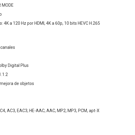
R MODE
o
o: 4K a 120 Hz por HDMI, 4K a 60p, 10 bits HEVC H.265
 canales
lby Digital Plus
1.1.2
 mejora de objetos
AC4, AC3, EAC3, HE-AAC, AAC, MP2, MP3, PCM, apt-X