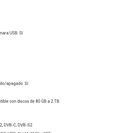
mara USB: Sí
do/apagado: Sí
ible con discos de 80 GB a 2 TB
2, DVB-C, DVB-S2