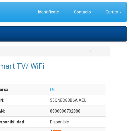
Identifícate
Contacto
Carrito
mart TV/ WiFi
arca:
LG
/N:
55QNED83B6A.AEU
AN:
8806096702888
sponibilidad:
Disponible