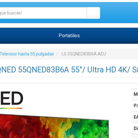
Portatiles
Televisor hasta 55 pulgadas
LG 55QNED83B6A.AEU
 QNED 55QNED83B6A 55"/ Ultra HD 4K/ S
M
P
E
Di