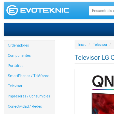
Inicio
Televisor
Ordenadores
Componentes
Televisor LG
Portátiles
SmartPhones / Teléfonos
Televisor
Impresoras / Consumibles
Conectividad / Redes