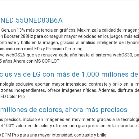
 QNED 55QNED83B6A
 Gen, un 13% más potencia en gráficos. Maximiza la calidad de imagen y so
n Booster 288Hz para conseguir mayor velocidad en los juegos más ex
ontraste y brillo en la imagen, gracias al análisis inteligente de Dy
uminación con miniLEDs y Precision Dimming.
vo webOS26 que se renueva cada año hasta el sistema webOS30, para
5 años
Ahora con MS COPILOT
clusiva de LG con más de 1.000 millones de
nología exclusiva aportan mayor intensidad, contraste y brillo en la i
zonas independientes, ofrece imágenes nítidas. Además, disfruta de
ED Color Pro
millones de colores, ahora más precisos
ás precisos, incluso en imágenes en movimiento gracias a la tecnol
 el 100% volumen de color y ofrecen una gran precisión en la reproducci
 DTM Pro para una mayor intensidad, contraste y brillo