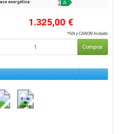
ase energética:
1.325,00 €
*IVA y CANON Incluido
Comprar
5 - 40
W
USB PD