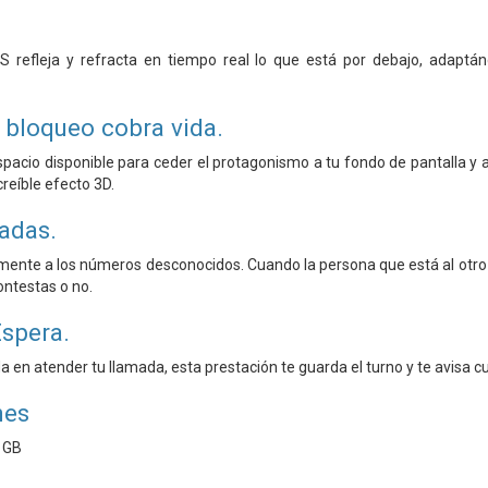
S refleja y refracta en tiempo real lo que está por debajo, adaptá
e bloqueo cobra vida.
spacio disponible para ceder el protagonismo a tu fondo de pantalla y 
reíble efecto 3D.
madas.
nte a los números desconocidos. Cuando la persona que está al otro la
ontestas o no.
Espera.
a en atender tu llamada, esta prestación te guarda el turno y te avisa c
nes
 GB