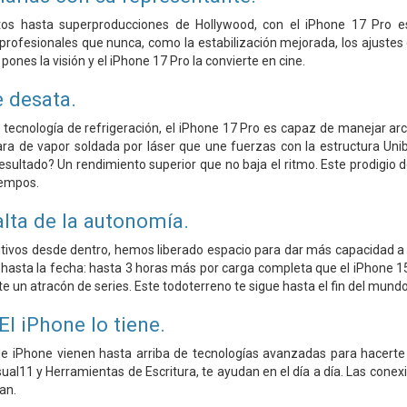
 hasta superproducciones de Hollywood, con el iPhone 17 Pro es
profesionales que nunca, como la estabilización mejorada, los ajustes 
pones la visión y el iPhone 17 Pro la convierte en cine.
e desata.
tecnología de refrigeración, el iPhone 17 Pro es capaz de manejar ar
a de vapor soldada por láser que une fuerzas con la estructura Unibo
resultado? Un rendimiento superior que no baja el ritmo. Este prodigio 
iempos.
lta de la autonomía.
sitivos desde dentro, hemos liberado espacio para dar más capacidad a 
hasta la fecha: hasta 3 horas más por carga completa que el iPhone 15
e un atracón de series. Este todoterreno te sigue hasta el fin del mundo
El iPhone lo tiene.
e iPhone vienen hasta arriba de tecnologías avanzadas para hacerte la
sual11 y Herramientas de Escritura, te ayudan en el día a día. Las cone
an.