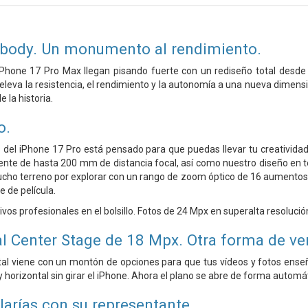
ibody.
Un monumento al rendimiento.
 iPhone 17 Pro Max llegan pisando fuerte con un rediseño total desde
leva la resistencia, el rendimiento y la autonomía a una nueva dimensió
 la historia.
o.
del iPhone 17 Pro está pensado para que puedas llevar tu creatividad 
lente de hasta 200 mm de distancia focal, así como nuestro diseño en 
cho terreno por explorar con un rango de zoom óptico de 16 aumentos.
 de película.
os profesionales en el bolsillo. Fotos de 24 Mpx en superalta resolució
l Center Stage de 18 Mpx.
Otra forma de ver
al viene con un montón de opciones para que tus vídeos y fotos enseñ
y horizontal sin girar el iPhone. Ahora el plano se abre de forma automát
larías con su representante.