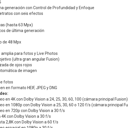
5
ima generación con Control de Profundidad y Enfoque
etratos con seis efectos
as (hasta 63 Mpx)
icos de última generación
s
o de 48 Mpx
amplia para fotos y Live Photos
jetivo (ultra gran angular Fusion)
zada de ojos rojos
automática de imagen
e fotos
en en formato HEIF, JPEG y DNG
ídeo:
eo en 4K con Dolby Vision a 24, 25, 30, 60, 100 (cámara principal Fusion)
eo en 1080p con Dolby Vision a 25, 30, 60 o 120 f/s (cámara principal Fu
eo en 720p con Dolby Vision a 30 f/s
4K con Dolby Vision a 30 f/s
a 2,8K con Dolby Vision a 60 f/s
eo espacial en 1080p a 30 f/s