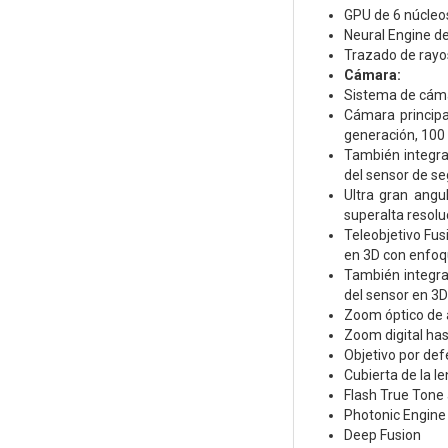
GPU de 6 núcleo
Neural Engine d
Trazado de rayo
Cámara:
Sistema de cáma
Cámara principa
generación, 100 
También integra
del sensor de s
Ultra gran angu
superalta resolu
Teleobjetivo Fus
en 3D con enfoq
También integra
del sensor en 3
Zoom óptico de 
Zoom digital ha
Objetivo por def
Cubierta de la le
Flash True Tone
Photonic Engine
Deep Fusion