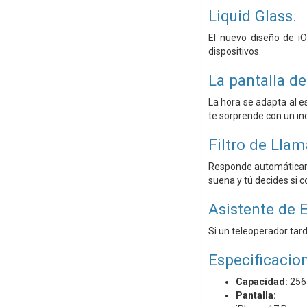
Liquid Glass.
El nuevo diseño de iO
dispositivos.
La pantalla d
La hora se adapta al e
te sorprende con un inc
Filtro de Lla
Responde automáticame
suena y tú decides si c
Asistente de 
Si un teleoperador tard
Especificacio
Capacidad:
256
Pantalla: