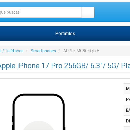
Portatiles
 / Teléfonos
Smartphones
APPLE MG8G4QL/A
ple iPhone 17 Pro 256GB/ 6.3"/ 5G/ Pl
M
P
E
Di