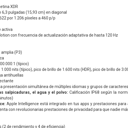
Retina XDR
 6,3 pulgadas (15,93 cm) en diagonal
622 por 1.206 píxeles a 460 p/p
 activa
otion con frecuencia de actualización adaptativa de hasta 120 Hz
 amplia (P3)
ca
00.000:1 (típico)
1.000 nits (típico), pico de brillo de 1.600 nits (HDR), pico de brillo de 3.0
a antihuellas
lectante
a presentación simultánea de múltiples idiomas y grupos de caractere
as salpicaduras, el agua y el polvo:
Calificación IP68 según la nor
inutos)
nce:
Apple Intelligence está integrado en tus apps y prestaciones para 
enta con revolucionarias prestaciones de privacidad para que nadie más
 (2 de rendi­miento y 4 de eficiencia)