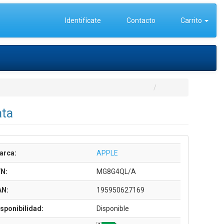
Identifícate
Contacto
Carrito
ata
arca:
APPLE
/N:
MG8G4QL/A
AN:
195950627169
sponibilidad:
Disponible