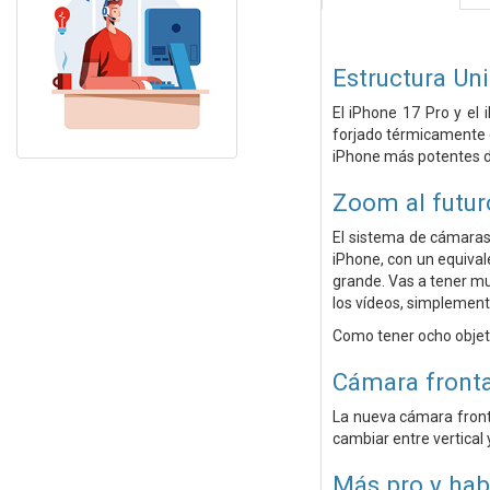
Estructura Un
El iPhone 17 Pro y el
forjado térmicamente e
iPhone más potentes de
Zoom al futur
El sistema de cámaras 
iPhone, con un equiva
grande. Vas a tener mu
los vídeos, simplemente
Como tener ocho objetiv
Cámara fronta
La nueva cámara front
cambiar entre vertical 
Más pro y hab