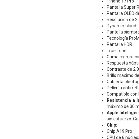
iPhone 17 Pro
Pantalla Super 
Pantalla OLED de
Resolución de 2.
Dynamic Island
Pantalla siempre
Tecnología ProM
Pantalla HDR
True Tone
Gama cromática
Respuesta hápti
Contraste de 2.0
Brillo máximo de 
Cubierta oleófug
Película antirref
Compatible con l
Resistencia a l
máximo de 30 m
Apple Intellige
sin esfuerzo. Cu
Chip:
Chip A19 Pro
CPU de 6 núcleos