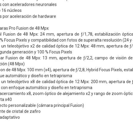
s con aceleradores neuronales
e 16 núcleos
s por aceleración de hardware
ras Pro Fusion de 48 Mpx
l Fusion de 48 Mpx: 24 mm, apertura de ƒ/1,78, estabilización ópt
% Focus Pixels y compati­bilidad con fotos de superalta resolución (24 y
 un teleobjetivo x2 de calidad óptica de 12 Mpx: 48 mm, apertura de ƒ
egunda generación y 100 % Focus Pixels
lar Fusion de 48 Mpx: 13 mm, apertura de ƒ/2,2, campo de visión de 
ción (48 Mpx)
ion de 48 Mpx: 100 mm (x4), apertura de ƒ/2,8, Hybrid Focus Pixels, est
ue automático y diseño en tetraprisma
 un teleobjetivo x8 de calidad óptica de 12 Mpx: 200 mm, apertura de 
D con enfoque automático y diseño en tetraprisma
acercamiento x8, zoom óptico de alejamiento x2 y rango de zoom óptic
sta x40
ecto personalizable (cámara principal Fusion)
nte de cristal de zafiro
 adaptativo