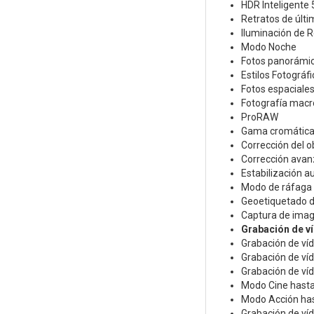
HDR Inteligente 
Retratos de últ
Iluminación de R
Modo Noche
Fotos panorámic
Estilos Fotográf
Fotos espaciale
Fotografía macr
ProRAW
Gama cromática 
Corrección del ob
Corrección avan
Estabili­zación 
Modo de ráfaga
Geoetiquetado d
Captura de imag
Grabación de v
Grabación de víd
Grabación de víd
Grabación de víd
Modo Cine hasta 
Modo Acción hast
Grabación de víd