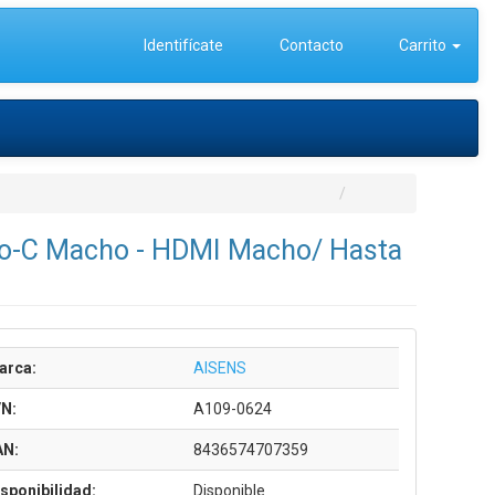
Identifícate
Contacto
Carrito
po-C Macho - HDMI Macho/ Hasta
arca:
AISENS
/N:
A109-0624
AN:
8436574707359
sponibilidad:
Disponible