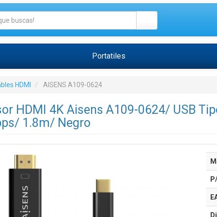
Portatiles
bles HDMI
AISENS A109-0624
sor HDMI 4K Aisens A109-0624/ USB Ti
ps/ 1.8m/ Negro
M
P
E
Di