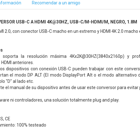
nformación
Recomendar a un amigo
VERSOR USB-C A HDMI 4K@30HZ, USB-C/M-HDMI/M, NEGRO, 1.8M
I 2.0, con conector USB-C macho en un extremo y HDMI 4K 2.0 macho e
es
 soporta la resolución máxima 4Kx2K@30HZ(3840x2160p) y profu
 HDMI anteriores.
los dispositivos con conexión USB-C pueden trabajar con este convers
tan el modo DP ALT (El modo DisplayPort Alt o el modo alternativo 
o "D" al lado etc.
lte el manual de su dispositivo antes de usar este conversor para evita
ware ni controladores, una solución totalmente plug and play.
S, CE
amiento: 100% testeado