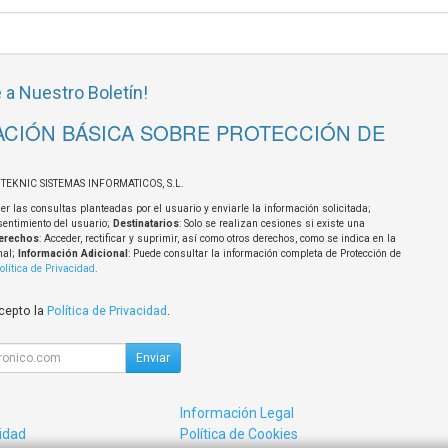
 a Nuestro Boletín!
CIÓN BÁSICA SOBRE PROTECCIÓN DE
OTEKNIC SISTEMAS INFORMATICOS, S.L.
er las consultas planteadas por el usuario y enviarle la información solicitada;
sentimiento del usuario;
Destinatarios
: Solo se realizan cesiones si existe una
erechos
: Acceder, rectificar y suprimir, así como otros derechos, como se indica en la
nal;
Información Adicional
: Puede consultar la información completa de Protección de
olítica de Privacidad
.
acepto la
Política de Privacidad
.
Enviar
Información Legal
cidad
Política de Cookies