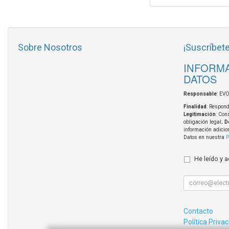
Sobre Nosotros
¡Suscríbete
INFORMA
DATOS
Responsable
: EV
Finalidad
: Respond
Legitimación
: Con
obligación legal;
D
información adicio
Datos en nuestra
P
He leído y 
Contacto
Política Priva