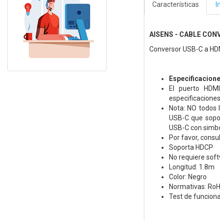
Características
I
AISENS - CABLE CON
Conversor USB-C a HDM
Especificacion
El puerto HDMI
especificaciones
Nota: NO todos 
USB-C que sopor
USB-C con simbol
Por favor, consu
Soporta HDCP
No requiere soft
Longitud: 1.8m
Color: Negro
Normativas: RoH
Test de funcion