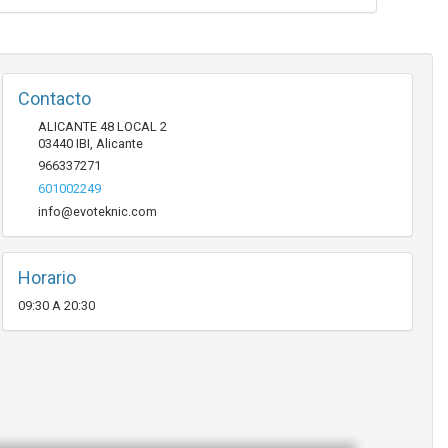
Contacto
ALICANTE 48 LOCAL 2
03440
IBI
,
Alicante
966337271
601002249
info@evoteknic.com
Horario
09:30 A 20:30